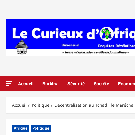
Aller
au
contenu
Accueil
Burkina
Sécurité
Société
Econom
Accueil
Politique
Décentralisation au Tchad : le Marécha
Afrique
Politique