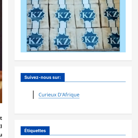
Suivez-nous sur:
Curieux D'Afrique
t
l
Étiquettes
u