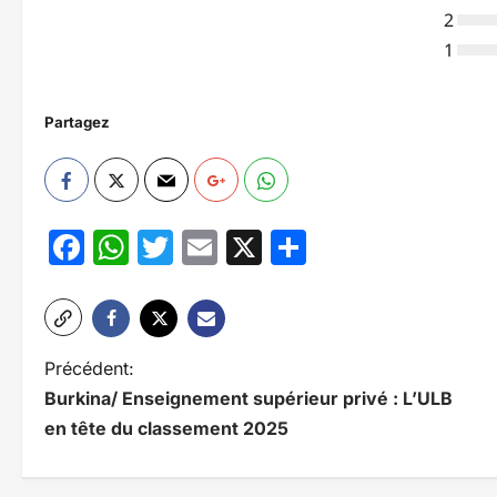
2
1
Partagez
Facebook
WhatsApp
Twitter
Email
X
Partager
N
Précédent:
Burkina/ Enseignement supérieur privé : L’ULB
a
en tête du classement 2025
v
i