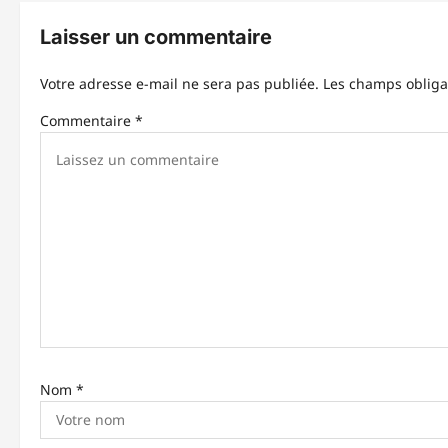
g
Laisser un commentaire
a
Votre adresse e-mail ne sera pas publiée.
Les champs obliga
t
Commentaire
*
i
o
n
d
’
a
r
t
Nom
*
i