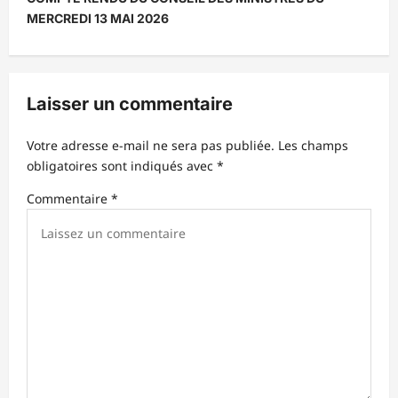
a
MERCREDI 13 MAI 2026
t
i
o
Laisser un commentaire
n
d
Votre adresse e-mail ne sera pas publiée.
Les champs
obligatoires sont indiqués avec
*
’
Commentaire
*
a
r
t
i
c
l
e