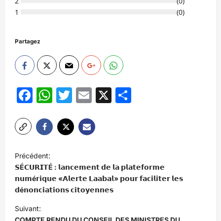
2
(
0
)
1
(
0
)
Partagez
Facebook
WhatsApp
Twitter
Email
X
Partager
N
Précédent:
a
𝗦É𝗖𝗨𝗥𝗜𝗧É : 𝗹𝗮𝗻𝗰𝗲𝗺𝗲𝗻𝘁 𝗱𝗲 𝗹𝗮 𝗽𝗹𝗮𝘁𝗲𝗳𝗼𝗿𝗺𝗲
v
𝗻𝘂𝗺é𝗿𝗶𝗾𝘂𝗲 «𝗔𝗹𝗲𝗿𝘁𝗲 𝗟𝗮𝗮𝗯𝗮𝗹» 𝗽𝗼𝘂𝗿 𝗳𝗮𝗰𝗶𝗹𝗶𝘁𝗲𝗿 𝗹𝗲𝘀
𝗱é𝗻𝗼𝗻𝗰𝗶𝗮𝘁𝗶𝗼𝗻𝘀 𝗰𝗶𝘁𝗼𝘆𝗲𝗻𝗻𝗲𝘀
i
Suivant:
g
COMPTE RENDU DU CONSEIL DES MINISTRES DU