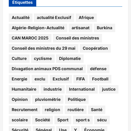
Étiquettes
Actualité
actualité Exclusif
Afrique
Algérie-Religion-Actualité
artisanat
Burkina
CAN MAROC 2025
Conseil des ministres
Conseil des ministres du 29 mai
Coopération
Culture
cyclisme
Diplomatie
Divagation animaux PDS communal
défense
Energie
exclu
Exclusif
FIFA
Football
Humanitaire
industrie
International
justice
Opinion
pluviométrie
Politique
Recrutement
religion
routière
Santé
scolaire
Société
Sport
sport s
sécu
Sécurité
Sénégal
Use
Y
Économie