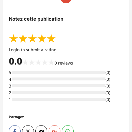
Notez cette publication
★
★
★
★
★
Login to submit a rating.
0.0
★
★
★
★
★
0
reviews
5
(
0
)
4
(
0
)
3
(
0
)
2
(
0
)
1
(
0
)
Partagez