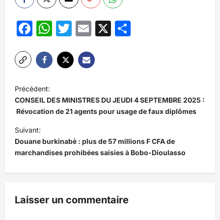
Facebook
WhatsApp
Twitter
Email
X
Partager
N
Précédent:
a
CONSEIL DES MINISTRES DU JEUDI 4 SEPTEMBRE 2025 :
v
Révocation de 21 agents pour usage de faux diplômes
i
Suivant:
Douane burkinabè : plus de 57 millions F CFA de
g
marchandises prohibées saisies à Bobo-Dioulasso
a
t
i
Laisser un commentaire
o
n