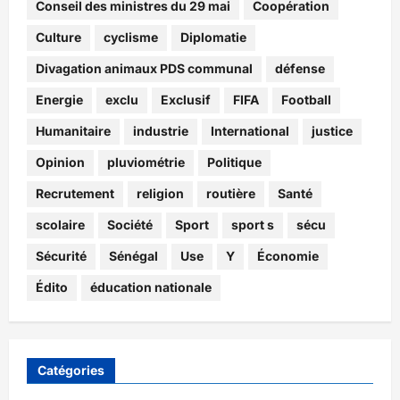
Conseil des ministres du 29 mai
Coopération
Culture
cyclisme
Diplomatie
Divagation animaux PDS communal
défense
Energie
exclu
Exclusif
FIFA
Football
Humanitaire
industrie
International
justice
Opinion
pluviométrie
Politique
Recrutement
religion
routière
Santé
scolaire
Société
Sport
sport s
sécu
Sécurité
Sénégal
Use
Y
Économie
Édito
éducation nationale
Catégories