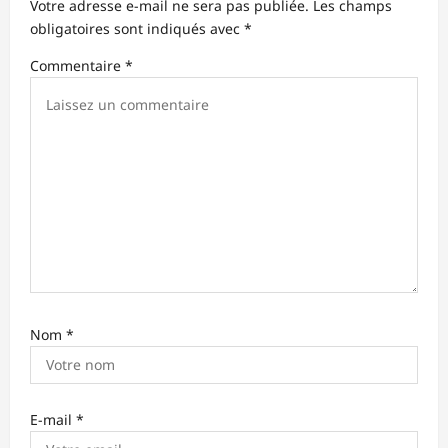
Votre adresse e-mail ne sera pas publiée.
Les champs
d
obligatoires sont indiqués avec
*
’
Commentaire
*
a
r
t
i
c
l
e
Nom
*
E-mail
*