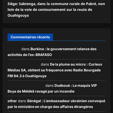
Siège: Sabtenga, dans la commune rurale de Pabré, non
loin de la voie de contournement sur la route de
Ouahigouya
Commentaires récents
Zakaria
dans
Burkina : le gouvernement relance des
activités de l’ex-BRAFASO
Ezekiel ouédraogo
dans
De la plume au micro : Curieux
Médias SA, obtient sa fréquence avec Radio Bourgade
FM 94.3 à Ouahigouya
KLADE JEAN CLAVER
dans
Duékoué : Le maquis VIP
Boya de Mèlèkê ravagé par un incendie
other
dans
Sénégal : L’ambassadeur ukrainien convoqué
par le ministère en charge des affaires étrangères