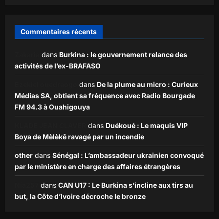
Commentaires récents
Zakaria
dans
Burkina : le gouvernement relance des
activités de l’ex-BRAFASO
Ezekiel ouédraogo
dans
De la plume au micro : Curieux
Médias SA, obtient sa fréquence avec Radio Bourgade
FM 94.3 à Ouahigouya
KLADE JEAN CLAVER
dans
Duékoué : Le maquis VIP
Boya de Mèlèkê ravagé par un incendie
other
dans
Sénégal : L’ambassadeur ukrainien convoqué
par le ministère en charge des affaires étrangères
Nia257
dans
CAN U17 : Le Burkina s’incline aux tirs au
but, la Côte d’Ivoire décroche le bronze