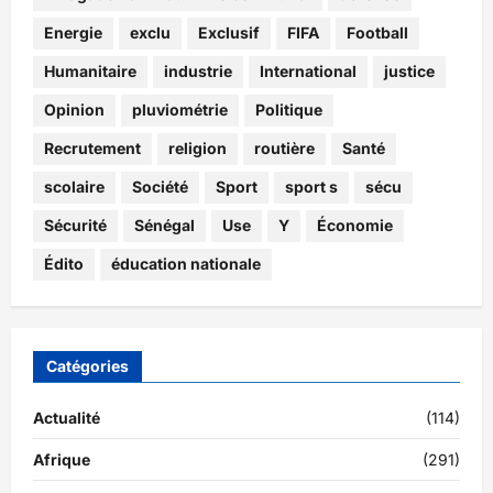
Energie
exclu
Exclusif
FIFA
Football
Humanitaire
industrie
International
justice
Opinion
pluviométrie
Politique
Recrutement
religion
routière
Santé
scolaire
Société
Sport
sport s
sécu
Sécurité
Sénégal
Use
Y
Économie
Édito
éducation nationale
Catégories
Actualité
(114)
Afrique
(291)