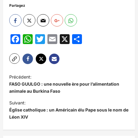
Partagez
Facebook
WhatsApp
Twitter
Email
X
Partager
N
Précédent:
a
FASO GUULGO : une nouvelle ère pour l’alimentation
v
animale au Burkina Faso
i
Suivant:
Église catholique : un Américain élu Pape sous le nom de
g
Léon XIV
a
t