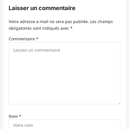
i
Laisser un commentaire
o
n
Votre adresse e-mail ne sera pas publiée.
Les champs
d
obligatoires sont indiqués avec
*
’
Commentaire
*
a
r
t
i
c
l
e
Nom
*