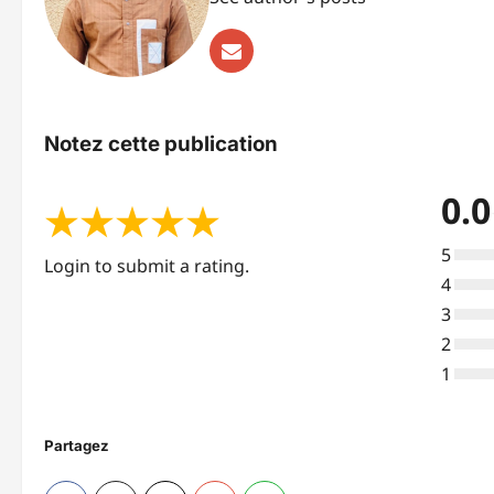
Notez cette publication
0.0
★
★
★
★
★
5
Login to submit a rating.
4
3
2
1
Partagez