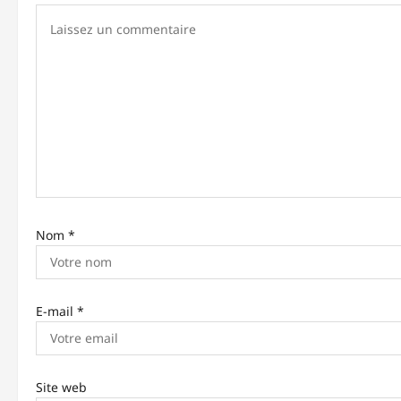
o
n
d
’
a
r
t
Nom
*
i
c
l
E-mail
*
e
Site web