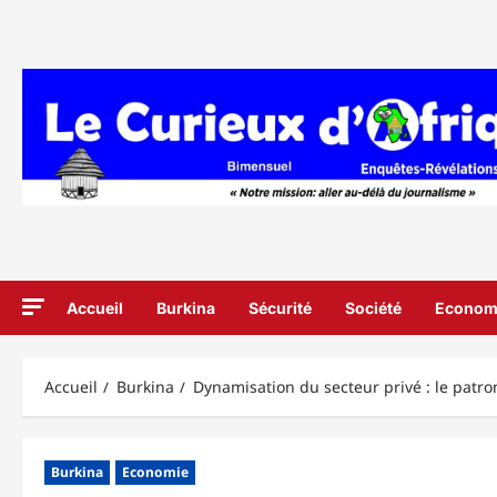
Aller
au
contenu
Accueil
Burkina
Sécurité
Société
Econom
Accueil
Burkina
Dynamisation du secteur privé : le patro
Burkina
Economie