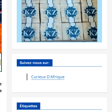
Suivez-nous sur:
Curieux D'Afrique
e
a
Étiquettes