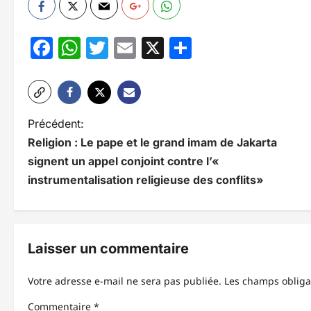
Facebook
WhatsApp
Twitter
Email
X
Partager
N
Précédent:
Religion : Le pape et le grand imam de Jakarta
a
signent un appel conjoint contre l’«
v
instrumentalisation religieuse des conflits»
i
g
Laisser un commentaire
a
t
Votre adresse e-mail ne sera pas publiée.
Les champs obliga
i
Commentaire
*