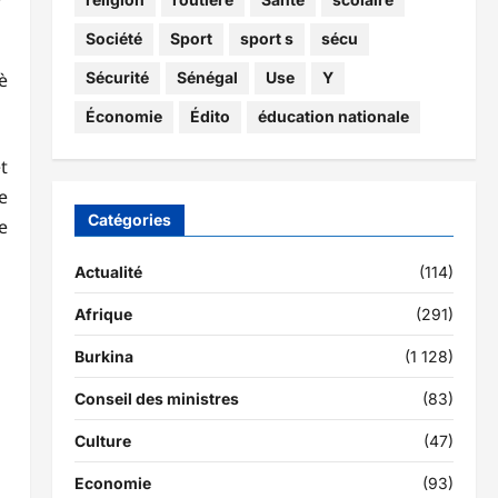
Société
Sport
sport s
sécu
è
Sécurité
Sénégal
Use
Y
Économie
Édito
éducation nationale
t
e
Catégories
e
Actualité
(114)
Afrique
(291)
Burkina
(1 128)
Conseil des ministres
(83)
Culture
(47)
Economie
(93)