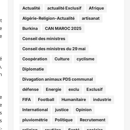
Actualité
actualité Exclusif
Afrique
Algérie-Religion-Actualité
artisanat
t
e
Burkina
CAN MAROC 2025
e
Conseil des ministres
Conseil des ministres du 29 mai
é
Coopération
Culture
cyclisme
,
Diplomatie
n
Divagation animaux PDS communal
défense
Energie
exclu
Exclusif
e
FIFA
Football
Humanitaire
industrie
e
International
justice
Opinion
s
s
pluviométrie
Politique
Recrutement
-
religion
routière
Santé
scolaire