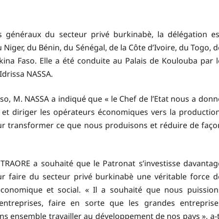
 généraux du secteur privé burkinabè, la délégation es
iger, du Bénin, du Sénégal, de la Côte d’Ivoire, du Togo, d
ina Faso. Elle a été conduite au Palais de Koulouba par l
 Idrissa NASSA.
aso, M. NASSA a indiqué que « le Chef de l’Etat nous a donn
et diriger les opérateurs économiques vers la production
our transformer ce que nous produisons et réduire de faço
m TRAORE a souhaité que le Patronat s’investisse davantag
 faire du secteur privé burkinabè une véritable force d
conomique et social. « Il a souhaité que nous puission
entreprises, faire en sorte que les grandes entreprise
ns ensemble travailler au développement de nos pays », a-t