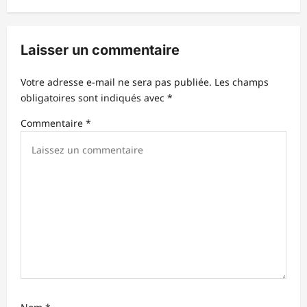
t
i
Laisser un commentaire
o
n
Votre adresse e-mail ne sera pas publiée.
Les champs
d
obligatoires sont indiqués avec
*
’
Commentaire
*
a
r
t
i
c
l
e