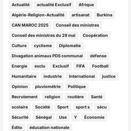
Actualité
actualité Exclusif
Afrique
Algérie-Religion-Actualité
artisanat
Burkina
CAN MAROC 2025
Conseil des ministres
Conseil des ministres du 29 mai
Coopération
Culture
cyclisme
Diplomatie
Divagation animaux PDS communal
défense
Energie
exclu
Exclusif
FIFA
Football
Humanitaire
industrie
International
justice
Opinion
pluviométrie
Politique
Recrutement
religion
routière
Santé
scolaire
Société
Sport
sport s
sécu
Sécurité
Sénégal
Use
Y
Économie
Édito
éducation nationale