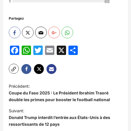
1
(
0
)
Partagez
Facebook
WhatsApp
Twitter
Email
X
Partager
N
Précédent:
a
Coupe du Faso 2025 : Le Président Ibrahim Traoré
v
double les primes pour booster le football national
i
Suivant:
Donald Trump interdit l’entrée aux États-Unis à des
g
ressortissants de 12 pays
a