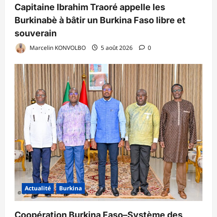
Capitaine Ibrahim Traoré appelle les
Burkinabè à bâtir un Burkina Faso libre et
souverain
Marcelin KONVOLBO
5 août 2026
0
Actualité
Burkina
Coopération Burkina Faso–Système des