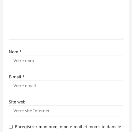
t
i
c
l
e
Nom
*
E-mail
*
Site web
Enregistrer mon nom, mon e-mail et mon site dans le