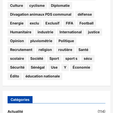
Culture
cyclisme
Diplomatie
Divagation animaux PDS communal
défense
Energie
exclu
Exclusif
FIFA
Football
Humanitaire
industrie
International
justice
Opinion
pluviométrie
Politique
Recrutement
religion
routière
Santé
scolaire
Société
Sport
sport s
sécu
Sécurité
Sénégal
Use
Y
Économie
Édito
éducation nationale
Catégories
Actualité
(114)