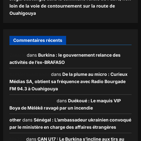
loin de la voie de contournement sur la route de
Ouahigouya
Commentaires récents
Zakaria
dans
Burkina : le gouvernement relance des
activités de l’ex-BRAFASO
Ezekiel ouédraogo
dans
De la plume au micro : Curieux
Médias SA, obtient sa fréquence avec Radio Bourgade
FM 94.3 à Ouahigouya
KLADE JEAN CLAVER
dans
Duékoué : Le maquis VIP
Boya de Mèlèkê ravagé par un incendie
other
dans
Sénégal : L’ambassadeur ukrainien convoqué
par le ministère en charge des affaires étrangères
Nia257
dans
CAN U17 : Le Burkina s’incline aux tirs au