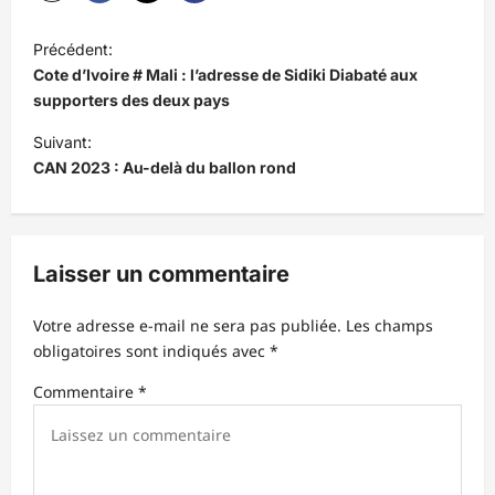
N
Précédent:
a
Cote d’Ivoire # Mali : l’adresse de Sidiki Diabaté aux
v
supporters des deux pays
i
Suivant:
CAN 2023 : Au-delà du ballon rond
g
a
t
Laisser un commentaire
i
o
Votre adresse e-mail ne sera pas publiée.
Les champs
n
obligatoires sont indiqués avec
*
d
Commentaire
*
’
a
r