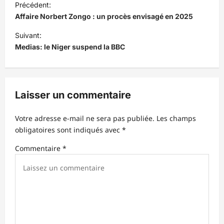
Précédent:
a
Affaire Norbert Zongo : un procès envisagé en 2025
v
Suivant:
i
Medias: le Niger suspend la BBC
g
a
t
Laisser un commentaire
i
Votre adresse e-mail ne sera pas publiée.
Les champs
o
obligatoires sont indiqués avec
*
n
Commentaire
*
d
’
a
r
t