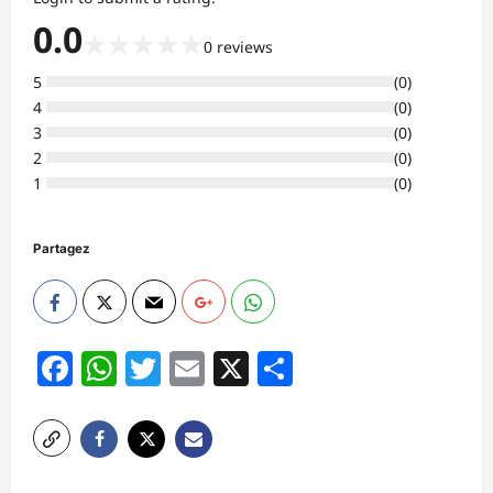
0.0
★
★
★
★
★
0
reviews
5
(
0
)
4
(
0
)
3
(
0
)
2
(
0
)
1
(
0
)
Partagez
Facebook
WhatsApp
Twitter
Email
X
Partager
N