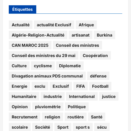
Étiquettes
Actualité
actualité Exclusif
Afrique
Algérie-Religion-Actualité
artisanat
Burkina
CAN MAROC 2025
Conseil des ministres
Conseil des ministres du 29 mai
Coopération
Culture
cyclisme
Diplomatie
Divagation animaux PDS communal
défense
Energie
exclu
Exclusif
FIFA
Football
Humanitaire
industrie
International
justice
Opinion
pluviométrie
Politique
Recrutement
religion
routière
Santé
scolaire
Société
Sport
sport s
sécu