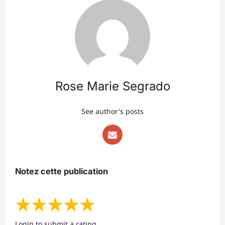
Rose Marie Segrado
See author's posts
Notez cette publication
★
★
★
★
★
Login to submit a rating.