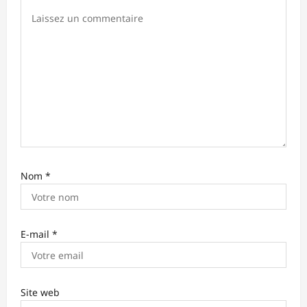
a
r
t
i
c
l
e
Nom
*
E-mail
*
Site web