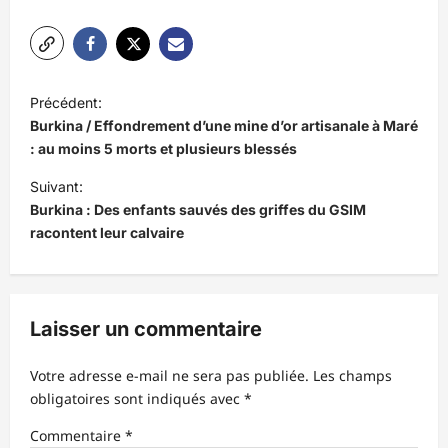
N
Précédent:
a
Burkina / Effondrement d’une mine d’or artisanale à Maré
v
: au moins 5 morts et plusieurs blessés
i
Suivant:
Burkina : Des enfants sauvés des griffes du GSIM
g
racontent leur calvaire
a
t
i
Laisser un commentaire
o
n
Votre adresse e-mail ne sera pas publiée.
Les champs
d
obligatoires sont indiqués avec
*
’
Commentaire
*