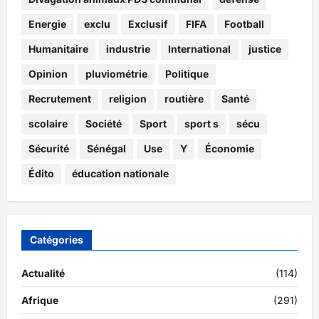
Energie
exclu
Exclusif
FIFA
Football
Humanitaire
industrie
International
justice
Opinion
pluviométrie
Politique
Recrutement
religion
routière
Santé
scolaire
Société
Sport
sport s
sécu
Sécurité
Sénégal
Use
Y
Économie
Édito
éducation nationale
Catégories
Actualité
(114)
Afrique
(291)