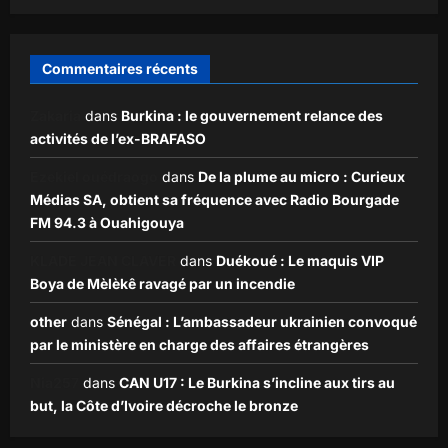
Commentaires récents
Zakaria
dans
Burkina : le gouvernement relance des
activités de l’ex-BRAFASO
Ezekiel ouédraogo
dans
De la plume au micro : Curieux
Médias SA, obtient sa fréquence avec Radio Bourgade
FM 94.3 à Ouahigouya
KLADE JEAN CLAVER
dans
Duékoué : Le maquis VIP
Boya de Mèlèkê ravagé par un incendie
other
dans
Sénégal : L’ambassadeur ukrainien convoqué
par le ministère en charge des affaires étrangères
Nia257
dans
CAN U17 : Le Burkina s’incline aux tirs au
but, la Côte d’Ivoire décroche le bronze