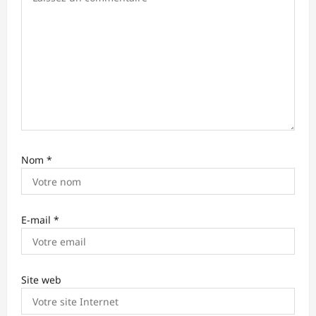
r
t
i
c
l
e
Nom
*
E-mail
*
Site web