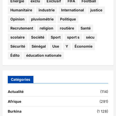
Energie
exclu
Exclusif
FIFA
Football
Humanitaire
industrie
International
justice
Opinion
pluviométrie
Politique
Recrutement
religion
routière
Santé
scolaire
Société
Sport
sport s
sécu
Sécurité
Sénégal
Use
Y
Économie
Édito
éducation nationale
Catégories
Actualité
(114)
Afrique
(291)
Burkina
(1 128)