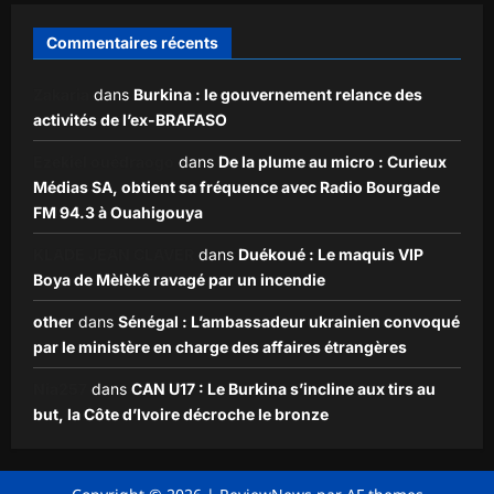
Commentaires récents
Zakaria
dans
Burkina : le gouvernement relance des
activités de l’ex-BRAFASO
Ezekiel ouédraogo
dans
De la plume au micro : Curieux
Médias SA, obtient sa fréquence avec Radio Bourgade
FM 94.3 à Ouahigouya
KLADE JEAN CLAVER
dans
Duékoué : Le maquis VIP
Boya de Mèlèkê ravagé par un incendie
other
dans
Sénégal : L’ambassadeur ukrainien convoqué
par le ministère en charge des affaires étrangères
Nia257
dans
CAN U17 : Le Burkina s’incline aux tirs au
but, la Côte d’Ivoire décroche le bronze