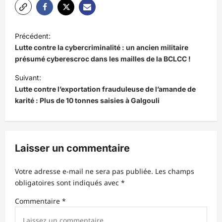
N
Précédent:
a
Lutte contre la cybercriminalité : un ancien militaire
v
présumé cyberescroc dans les mailles de la BCLCC !
i
Suivant:
Lutte contre l’exportation frauduleuse de l’amande de
g
karité : Plus de 10 tonnes saisies à Galgouli
a
t
i
Laisser un commentaire
o
n
Votre adresse e-mail ne sera pas publiée.
Les champs
d
obligatoires sont indiqués avec
*
’
Commentaire
*
a