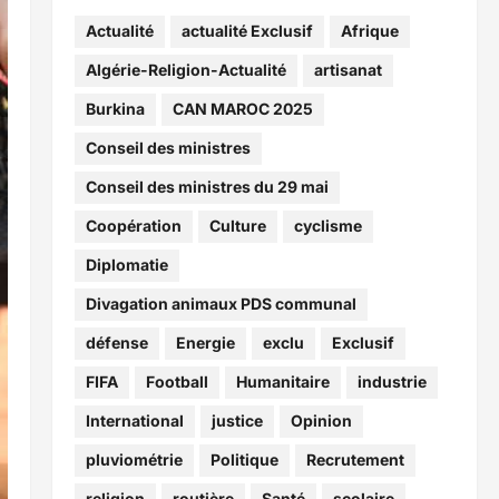
Actualité
actualité Exclusif
Afrique
Algérie-Religion-Actualité
artisanat
Burkina
CAN MAROC 2025
Conseil des ministres
Conseil des ministres du 29 mai
Coopération
Culture
cyclisme
Diplomatie
Divagation animaux PDS communal
défense
Energie
exclu
Exclusif
FIFA
Football
Humanitaire
industrie
International
justice
Opinion
pluviométrie
Politique
Recrutement
religion
routière
Santé
scolaire