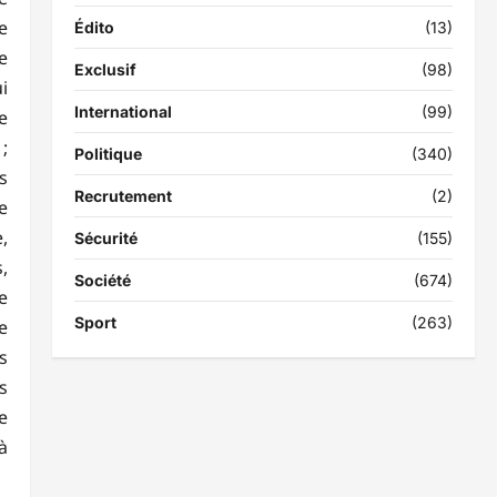
e
Édito
(13)
e
Exclusif
(98)
i
International
(99)
e
;
Politique
(340)
s
Recrutement
(2)
e
,
Sécurité
(155)
,
Société
(674)
e
Sport
(263)
e
s
s
e
à