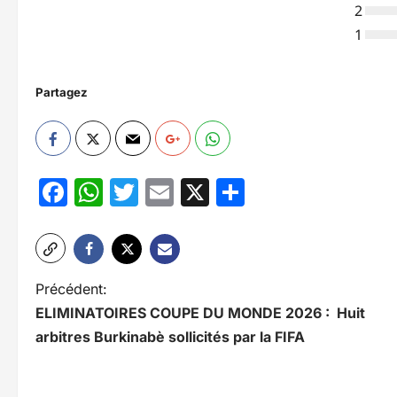
2
1
Partagez
Facebook
WhatsApp
Twitter
Email
X
Partager
N
Précédent:
ELIMINATOIRES COUPE DU MONDE 2026 : Huit
a
arbitres Burkinabè sollicités par la FIFA
v
i