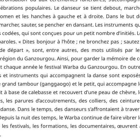
ébrations populaires. Le danseur se tient debout, march
omen et les hanches à gauche et à droite. Dans le but d
si marcher, sauter, se pencher en dansant. Les instruments qu
codées, qui sont conçues pour un petit nombre d’initiés. L
aroles. « Dites bonjour à l’hôte ; ne bronchez pas ; sautez 
de départ », sont, entre autres, des mots utilisés par le
 région du Ganzourgou. Ainsi, pour garder la mémoire de c
ent chaque année le festival Warba du Ganzourgou. En outre
s et instruments qui accompagnent la danse sont exposés
le grand tambour (ganggaogo) et le petit, qui accompagne l
 à base de calebasse et recouvert d’une peau de chèvre, l
, les parures d’accoutrements, des colliers, des ceinture
 danse. Dans le temps, des danseurs s’affrontaient à traver
puis la nuit des temps, le Warba continue de faire vibrer l
e les festivals, les formations, les documentaires, œuvrent 
.