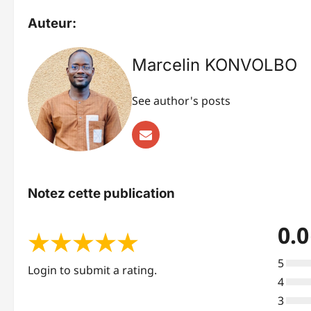
Auteur:
Marcelin KONVOLBO
See author's posts
Notez cette publication
0.0
★
★
★
★
★
5
Login to submit a rating.
4
3