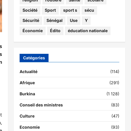
Société
Sport
sport s
sécu
Sécurité
Sénégal
Use
Y
Économie
Édito
éducation nationale
s
s
Catégories
n
Actualité
(114)
Afrique
(291)
Burkina
(1 128)
Conseil des ministres
(83)
t
Culture
(47)
,
Economie
(93)
e