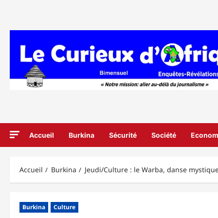
Aller
au
contenu
Accueil
Burkina
Sécurité
Société
Econom
Accueil
Burkina
Jeudi/Culture : le Warba, danse mystique
Burkina
Culture