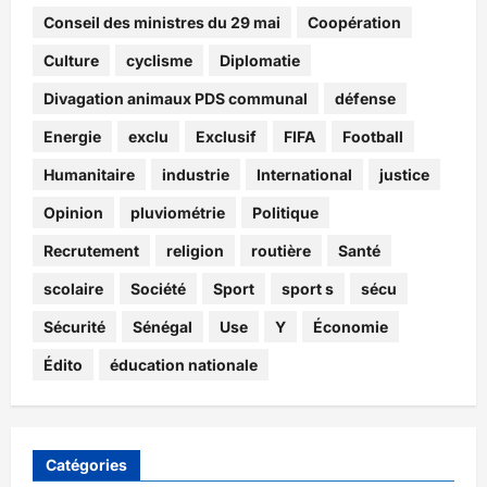
Conseil des ministres du 29 mai
Coopération
Culture
cyclisme
Diplomatie
Divagation animaux PDS communal
défense
Energie
exclu
Exclusif
FIFA
Football
Humanitaire
industrie
International
justice
Opinion
pluviométrie
Politique
Recrutement
religion
routière
Santé
scolaire
Société
Sport
sport s
sécu
Sécurité
Sénégal
Use
Y
Économie
Édito
éducation nationale
Catégories