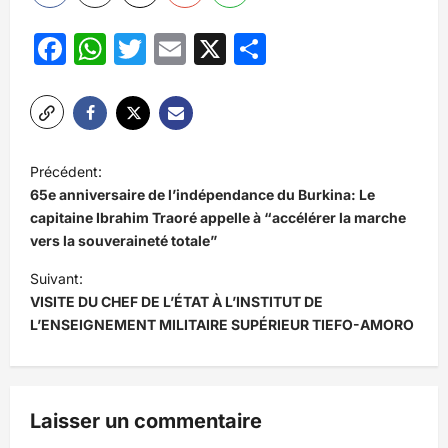
Facebook
WhatsApp
Twitter
Email
X
Partager
N
Précédent:
a
65e anniversaire de l’indépendance du Burkina: Le
v
capitaine Ibrahim Traoré appelle à “accélérer la marche
vers la souveraineté totale”
i
Suivant:
g
VISITE DU CHEF DE L’ÉTAT À L’INSTITUT DE
a
L’ENSEIGNEMENT MILITAIRE SUPÉRIEUR TIEFO-AMORO
t
i
o
Laisser un commentaire
n