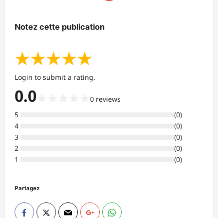
Notez cette publication
★
★
★
★
★
Login to submit a rating.
0.0
★
★
★
★
★
0
reviews
5
(
0
)
4
(
0
)
3
(
0
)
2
(
0
)
1
(
0
)
Partagez