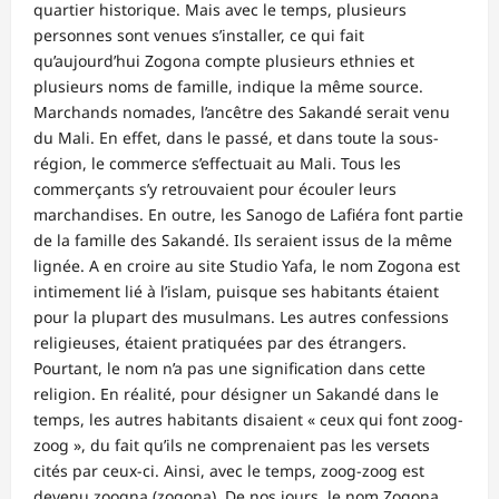
quartier historique. Mais avec le temps, plusieurs
personnes sont venues s’installer, ce qui fait
qu’aujourd’hui Zogona compte plusieurs ethnies et
plusieurs noms de famille, indique la même source.
Marchands nomades, l’ancêtre des Sakandé serait venu
du Mali. En effet, dans le passé, et dans toute la sous-
région, le commerce s’effectuait au Mali. Tous les
commerçants s’y retrouvaient pour écouler leurs
marchandises. En outre, les Sanogo de Lafiéra font partie
de la famille des Sakandé. Ils seraient issus de la même
lignée. A en croire au site Studio Yafa, le nom Zogona est
intimement lié à l’islam, puisque ses habitants étaient
pour la plupart des musulmans. Les autres confessions
religieuses, étaient pratiquées par des étrangers.
Pourtant, le nom n’a pas une signification dans cette
religion. En réalité, pour désigner un Sakandé dans le
temps, les autres habitants disaient « ceux qui font zoog-
zoog », du fait qu’ils ne comprenaient pas les versets
cités par ceux-ci. Ainsi, avec le temps, zoog-zoog est
devenu zoogna (zogona). De nos jours, le nom Zogona