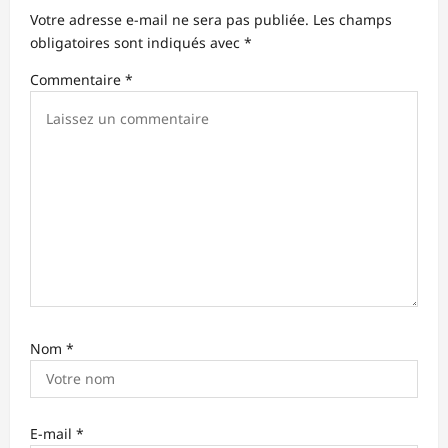
d
Votre adresse e-mail ne sera pas publiée.
Les champs
obligatoires sont indiqués avec
*
’
Commentaire
*
a
r
t
i
c
l
e
Nom
*
E-mail
*