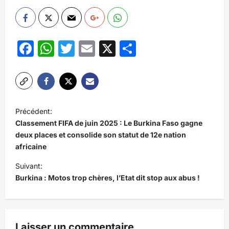
Facebook
WhatsApp
Twitter
Email
X
Partager
N
Précédent:
a
Classement FIFA de juin 2025 : Le Burkina Faso gagne
v
deux places et consolide son statut de 12e nation
africaine
i
Suivant:
g
Burkina : Motos trop chères, l’Etat dit stop aux abus !
a
t
i
Laisser un commentaire