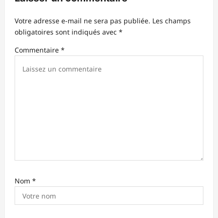
o
n
Votre adresse e-mail ne sera pas publiée.
Les champs
d
obligatoires sont indiqués avec
*
’
Commentaire
*
a
r
t
i
c
l
e
Nom
*