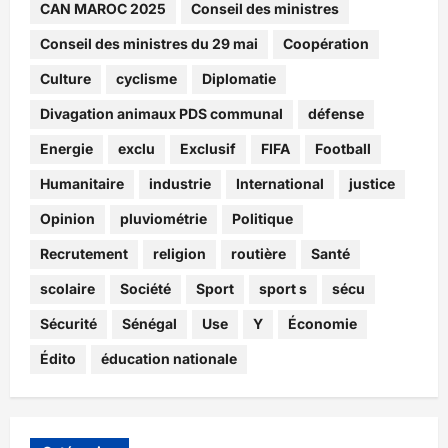
CAN MAROC 2025
Conseil des ministres
Conseil des ministres du 29 mai
Coopération
Culture
cyclisme
Diplomatie
Divagation animaux PDS communal
défense
Energie
exclu
Exclusif
FIFA
Football
Humanitaire
industrie
International
justice
Opinion
pluviométrie
Politique
Recrutement
religion
routière
Santé
scolaire
Société
Sport
sport s
sécu
Sécurité
Sénégal
Use
Y
Économie
Édito
éducation nationale