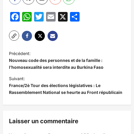
Facebook
WhatsApp
Twitter
Email
X
Partager
N
Précédent:
a
Nouveau code des personnes et de la famille :
v
l’homosexualité sera interdite au Burkina Faso
i
Suivant:
France/2è Tour des élections législatives : Le
g
Rassemblement National se heurte au Front républicain
a
t
i
Laisser un commentaire
o
n