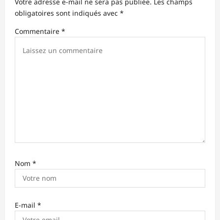
Votre adresse e-mail ne sera pas publiée.
Les champs
d
obligatoires sont indiqués avec
*
’
Commentaire
*
a
r
t
i
c
l
e
Nom
*
E-mail
*