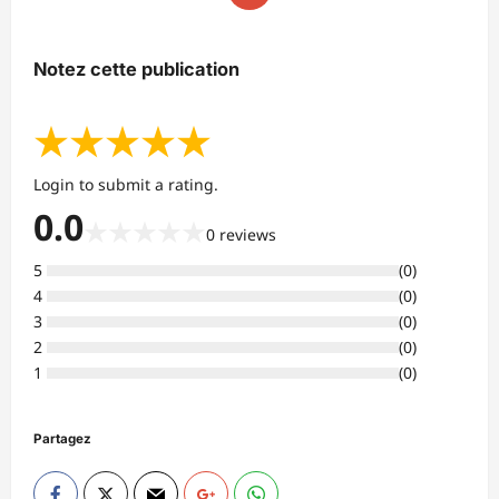
Notez cette publication
★
★
★
★
★
Login to submit a rating.
0.0
★
★
★
★
★
0
reviews
5
(
0
)
4
(
0
)
3
(
0
)
2
(
0
)
1
(
0
)
Partagez