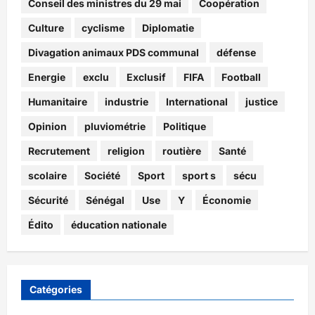
Conseil des ministres du 29 mai
Coopération
Culture
cyclisme
Diplomatie
Divagation animaux PDS communal
défense
Energie
exclu
Exclusif
FIFA
Football
Humanitaire
industrie
International
justice
Opinion
pluviométrie
Politique
Recrutement
religion
routière
Santé
scolaire
Société
Sport
sport s
sécu
Sécurité
Sénégal
Use
Y
Économie
Édito
éducation nationale
Catégories