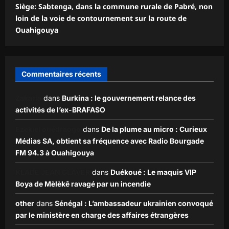
Siège: Sabtenga, dans la commune rurale de Pabré, non
loin de la voie de contournement sur la route de
Ouahigouya
Commentaires récents
Zakaria
dans
Burkina : le gouvernement relance des
activités de l’ex-BRAFASO
Ezekiel ouédraogo
dans
De la plume au micro : Curieux
Médias SA, obtient sa fréquence avec Radio Bourgade
FM 94.3 à Ouahigouya
KLADE JEAN CLAVER
dans
Duékoué : Le maquis VIP
Boya de Mèlèkê ravagé par un incendie
other
dans
Sénégal : L’ambassadeur ukrainien convoqué
par le ministère en charge des affaires étrangères