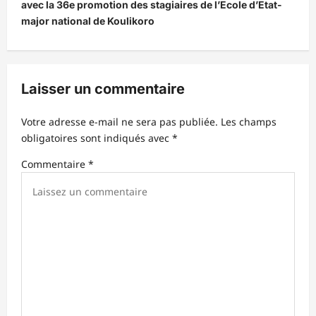
avec la 36e promotion des stagiaires de l’Ecole d’Etat-
t
major national de Koulikoro
i
o
n
Laisser un commentaire
d
Votre adresse e-mail ne sera pas publiée.
Les champs
’
obligatoires sont indiqués avec
*
a
Commentaire
*
r
t
i
c
l
e