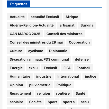
Étiquettes
Actualité
actualité Exclusif
Afrique
Algérie-Religion-Actualité
artisanat
Burkina
CAN MAROC 2025
Conseil des ministres
Conseil des ministres du 29 mai
Coopération
Culture
cyclisme
Diplomatie
Divagation animaux PDS communal
défense
Energie
exclu
Exclusif
FIFA
Football
Humanitaire
industrie
International
justice
Opinion
pluviométrie
Politique
Recrutement
religion
routière
Santé
scolaire
Société
Sport
sport s
sécu