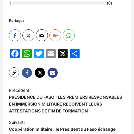
1
(
0
)
Partagez
Facebook
WhatsApp
Twitter
Email
X
Partager
N
Précédent:
a
PRÉSIDENCE DU FASO : LES PREMIERS RESPONSABLES
v
EN IMMERSION MILITAIRE REÇOIVENT LEURS
ATTESTATIONS DE FIN DE FORMATION
i
Suivant:
g
Coopération militaire : le Président du Faso échange
a