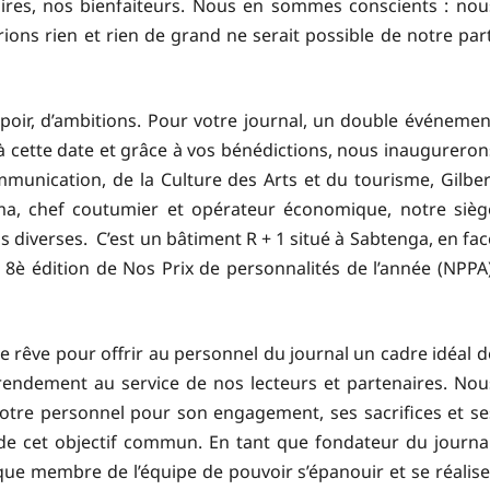
aires, nos bienfaiteurs. Nous en sommes conscients : nou
ns rien et rien de grand ne serait possible de notre part
spoir, d’ambitions. Pour votre journal, un double événemen
, à cette date et grâce à vos bénédictions, nous inaugureron
munication, de la Culture des Arts et du tourisme, Gilber
a, chef coutumier et opérateur économique, notre sièg
s diverses. C’est un bâtiment R + 1 situé à Sabtenga, en fac
 édition de Nos Prix de personnalités de l’année (NPPA)
ce rêve pour offrir au personnel du journal un cadre idéal d
r rendement au service de nos lecteurs et partenaires. Nou
tre personnel pour son engagement, ses sacrifices et se
de cet objectif commun. En tant que fondateur du journal
que membre de l’équipe de pouvoir s’épanouir et se réalise