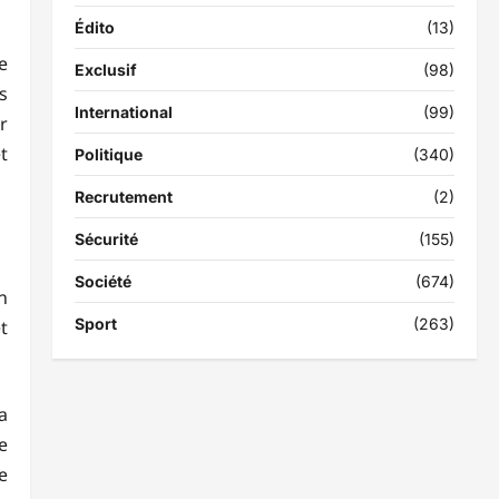
Édito
(13)
e
Exclusif
(98)
s
International
(99)
r
t
Politique
(340)
Recrutement
(2)
Sécurité
(155)
Société
(674)
n
Sport
(263)
t
a
e
e