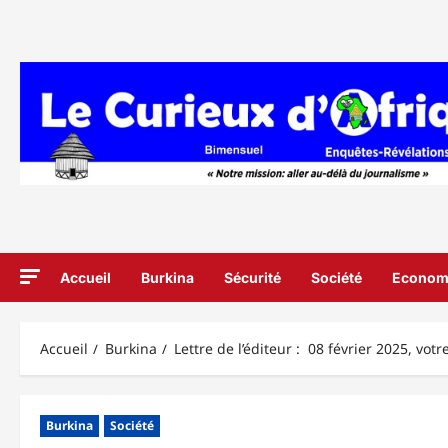
Aller
au
contenu
Accueil
Burkina
Sécurité
Société
Econom
Accueil
Burkina
Lettre de l’éditeur : 08 février 2025, vot
Burkina
Société