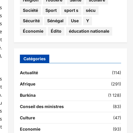
s
Société
Sport
sport s
sécu
s
Sécurité
Sénégal
Use
Y
s
e
Économie
Édito
éducation nationale
t
.
,
Catégories
Actualité
(114)
s
Afrique
(291)
t
.
Burkina
(1 128)
u
Conseil des ministres
(83)
s
Culture
(47)
s
t
Economie
(93)