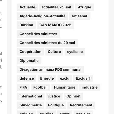
Actualité
actualité Exclusif
Afrique
,
Algérie-Religion-Actualité
artisanat
t
Burkina
CAN MAROC 2025
,
Conseil des ministres
Conseil des ministres du 29 mai
Coopération
Culture
cyclisme
l
i
Diplomatie
,
Divagation animaux PDS communal
défense
Energie
exclu
Exclusif
t
FIFA
Football
Humanitaire
industrie
u
International
justice
Opinion
s
pluviométrie
Politique
Recrutement
religion
routière
Santé
scolaire