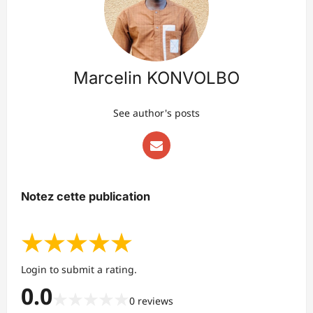
Marcelin KONVOLBO
See author's posts
Notez cette publication
★
★
★
★
★
Login to submit a rating.
0.0
★
★
★
★
★
0
reviews