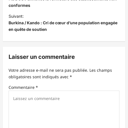
conformes
i
Suivant:
g
Burkina / Kando : Cri de cœur d’une population engagée
a
en quête de soutien
t
i
o
Laisser un commentaire
n
d
Votre adresse e-mail ne sera pas publiée.
Les champs
obligatoires sont indiqués avec
*
’
Commentaire
*
a
r
t
i
c