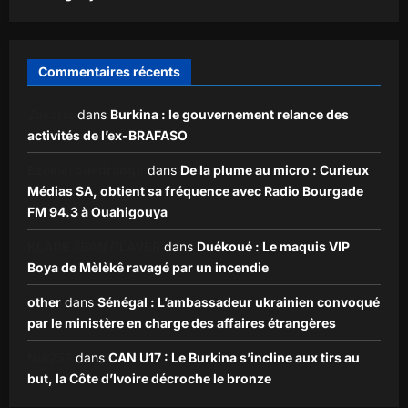
Commentaires récents
Zakaria
dans
Burkina : le gouvernement relance des
activités de l’ex-BRAFASO
Ezekiel ouédraogo
dans
De la plume au micro : Curieux
Médias SA, obtient sa fréquence avec Radio Bourgade
FM 94.3 à Ouahigouya
KLADE JEAN CLAVER
dans
Duékoué : Le maquis VIP
Boya de Mèlèkê ravagé par un incendie
other
dans
Sénégal : L’ambassadeur ukrainien convoqué
par le ministère en charge des affaires étrangères
Nia257
dans
CAN U17 : Le Burkina s’incline aux tirs au
but, la Côte d’Ivoire décroche le bronze