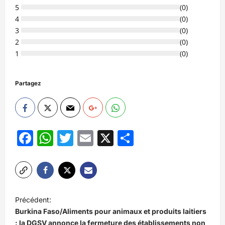
5
(
0
)
4
(
0
)
3
(
0
)
2
(
0
)
1
(
0
)
Partagez
Facebook
WhatsApp
Twitter
Email
X
Partager
N
Précédent:
a
Burkina Faso/Aliments pour animaux et produits laitiers
v
: la DGSV annonce la fermeture des établissements non