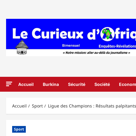
Aller
au
contenu
Accueil
Burkina
Sécurité
Société
Econom
Accueil
Sport
Ligue des Champions : Résultats palpitan
Sport