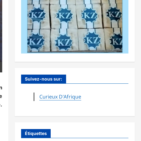
Suivez-nous sur:
n
e
Curieux D'Afrique
.
Étiquettes