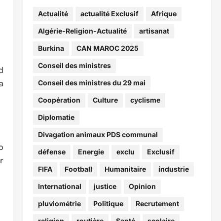
Actualité
actualité Exclusif
Afrique
Algérie-Religion-Actualité
artisanat
Burkina
CAN MAROC 2025
Conseil des ministres
d
a
Conseil des ministres du 29 mai
Coopération
Culture
cyclisme
Diplomatie
Divagation animaux PDS communal
o
défense
Energie
exclu
Exclusif
r
FIFA
Football
Humanitaire
industrie
International
justice
Opinion
pluviométrie
Politique
Recrutement
religion
routière
Santé
scolaire