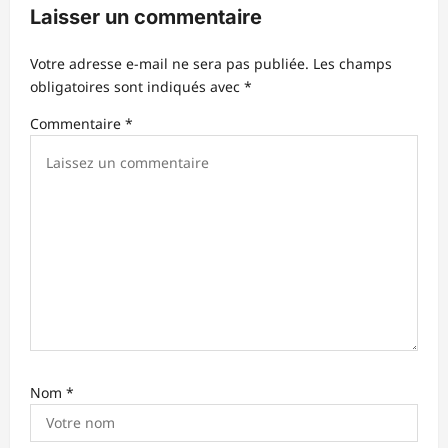
Laisser un commentaire
o
n
Votre adresse e-mail ne sera pas publiée.
Les champs
d
obligatoires sont indiqués avec
*
’
Commentaire
*
a
r
t
i
c
l
e
Nom
*