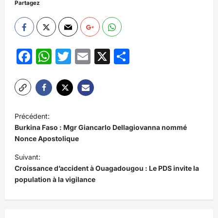
Partagez
Facebook
WhatsApp
Twitter
Email
X
Partager
N
Précédent:
a
Burkina Faso : Mgr Giancarlo Dellagiovanna nommé
v
Nonce Apostolique
i
Suivant:
Croissance d’accident à Ouagadougou : Le PDS invite la
g
population à la vigilance
a
t
i