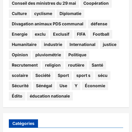
Conseil des ministres du 29 mai
Coopération
Culture
cyclisme
Diplomatie
Divagation animaux PDS communal
défense
Energie
exclu
Exclusif
FIFA
Football
Humanitaire
industrie
International
justice
Opinion
pluviométrie
Politique
Recrutement
religion
routière
Santé
scolaire
Société
Sport
sport s
sécu
Sécurité
Sénégal
Use
Y
Économie
Édito
éducation nationale
Catégories