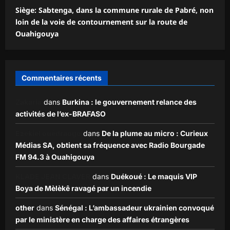
Siège: Sabtenga, dans la commune rurale de Pabré, non
loin de la voie de contournement sur la route de
Ouahigouya
Commentaires récents
Zakaria
dans
Burkina : le gouvernement relance des
activités de l’ex-BRAFASO
Ezekiel ouédraogo
dans
De la plume au micro : Curieux
Médias SA, obtient sa fréquence avec Radio Bourgade
FM 94.3 à Ouahigouya
KLADE JEAN CLAVER
dans
Duékoué : Le maquis VIP
Boya de Mèlèkê ravagé par un incendie
other
dans
Sénégal : L’ambassadeur ukrainien convoqué
par le ministère en charge des affaires étrangères