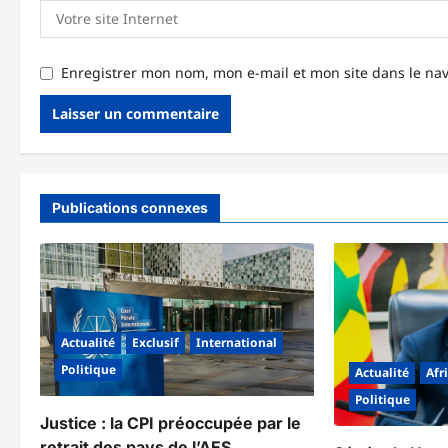
Enregistrer mon nom, mon e-mail et mon site dans le n
Publications connexes
Actualité
Exclusif
International
Politique
Actualité
Afr
Politique
‎Justice : la CPI préoccupée par le
retrait des pays de l’AES ‎