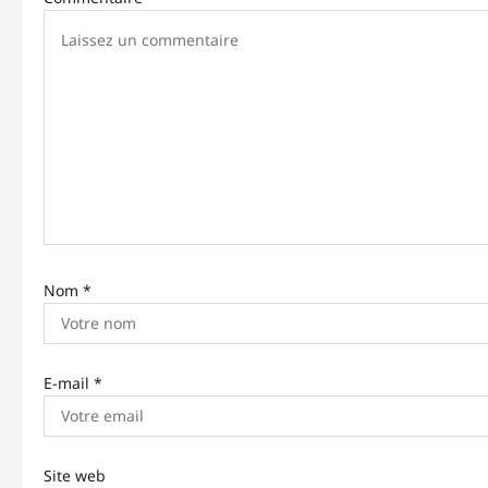
i
o
n
d
’
a
r
t
Nom
*
i
c
E-mail
*
l
e
Site web