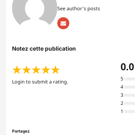
See author's posts
Notez cette publication
0.0
★
★
★
★
★
5
Login to submit a rating.
4
3
2
1
Partagez