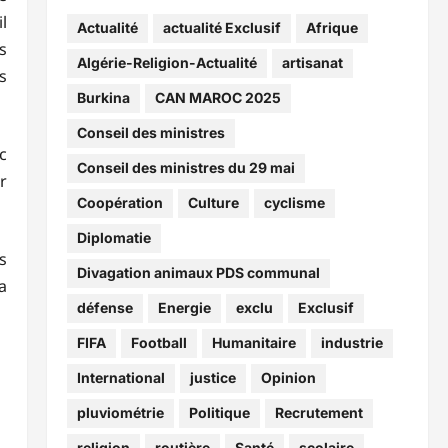
l
Actualité
actualité Exclusif
Afrique
s
Algérie-Religion-Actualité
artisanat
s
Burkina
CAN MAROC 2025
Conseil des ministres
c
Conseil des ministres du 29 mai
r
Coopération
Culture
cyclisme
Diplomatie
s
Divagation animaux PDS communal
a
défense
Energie
exclu
Exclusif
FIFA
Football
Humanitaire
industrie
International
justice
Opinion
pluviométrie
Politique
Recrutement
religion
routière
Santé
scolaire