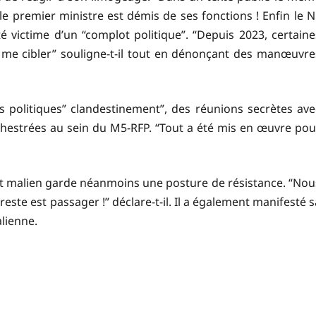
e le premier ministre est démis de ses fonctions ! Enfin le Ni
été victime d’un “complot politique”. “Depuis 2023, certaine
r me cibler” souligne-t-il tout en dénonçant des manœuvre
s politiques” clandestinement”, des réunions secrètes ave
rchestrées au sein du M5-RFP. “Tout a été mis en œuvre pou
t malien garde néanmoins une posture de résistance. “Nou
reste est passager !” déclare-t-il. Il a également manifesté s
alienne.