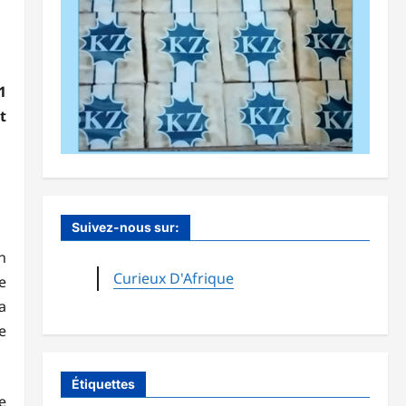
1
t
Suivez-nous sur:
n
Curieux D'Afrique
e
a
e
Étiquettes
e