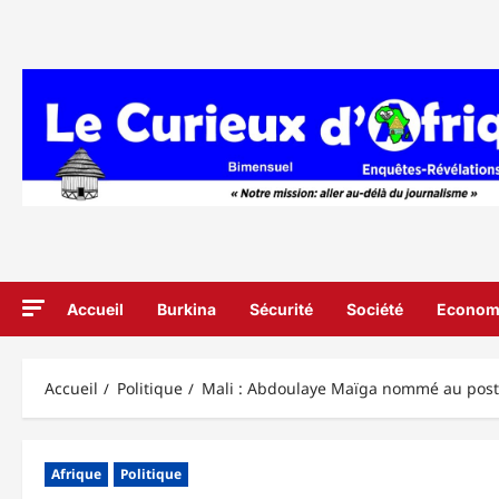
Aller
au
contenu
Accueil
Burkina
Sécurité
Société
Econom
Accueil
Politique
Mali : Abdoulaye Maïga nommé au post
Afrique
Politique