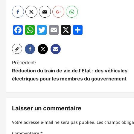
Facebook
WhatsApp
Twitter
Email
X
Partager
N
Précédent:
Réduction du train de vie de l’Etat : des véhicules
a
électriques pour les membres du gouvernement
v
i
g
Laisser un commentaire
a
Votre adresse e-mail ne sera pas publiée.
Les champs obliga
t
Commentaire
*