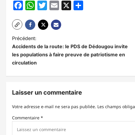
Facebook
WhatsApp
Twitter
Email
X
Partager
N
Précédent:
Accidents de la route: le PDS de Dédougou invite
a
les populations à faire preuve de patriotisme en
v
circulation
i
g
Laisser un commentaire
a
t
Votre adresse e-mail ne sera pas publiée.
Les champs obliga
i
Commentaire
*
o