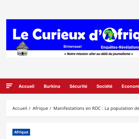
Aller
au
contenu
Accueil
Burkina
Sécurité
Société
Econom
Accueil
Afrique
Manifestations en RDC : La population de
Afrique