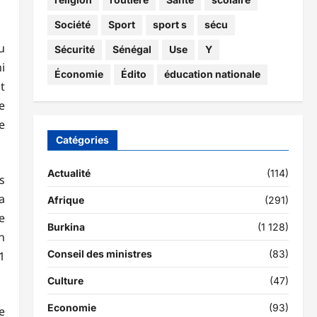
Société
Sport
sport s
sécu
u
Sécurité
Sénégal
Use
Y
i
Économie
Édito
éducation nationale
t
e
e
Catégories
Actualité
(114)
s
a
Afrique
(291)
e
Burkina
(1 128)
n
Conseil des ministres
(83)
1
Culture
(47)
Economie
(93)
e