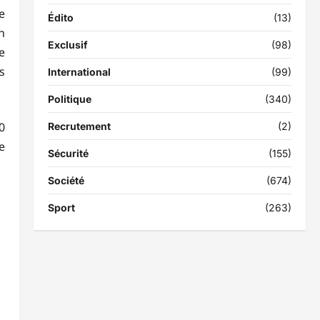
e
Édito
(13)
n
Exclusif
(98)
e
s
International
(99)
Politique
(340)
0
Recrutement
(2)
e
Sécurité
(155)
Société
(674)
Sport
(263)