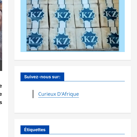
Suivez-nous sur:
e
e
Curieux D'Afrique
s
Étiquettes