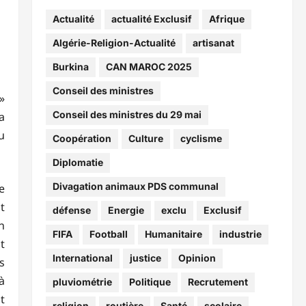
Actualité
actualité Exclusif
Afrique
Algérie-Religion-Actualité
artisanat
Burkina
CAN MAROC 2025
Conseil des ministres
»
Conseil des ministres du 29 mai
a
u
Coopération
Culture
cyclisme
Diplomatie
Divagation animaux PDS communal
e
t
défense
Energie
exclu
Exclusif
n
FIFA
Football
Humanitaire
industrie
t
International
justice
Opinion
s
à
pluviométrie
Politique
Recrutement
t
religion
routière
Santé
scolaire