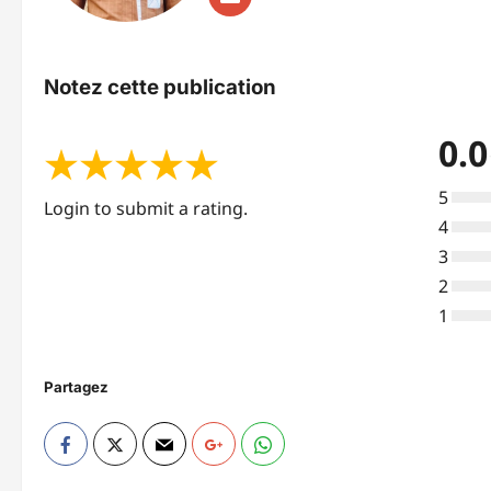
Notez cette publication
0.0
★
★
★
★
★
5
Login to submit a rating.
4
3
2
1
Partagez