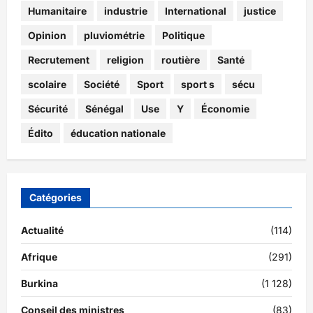
Humanitaire
industrie
International
justice
Opinion
pluviométrie
Politique
Recrutement
religion
routière
Santé
scolaire
Société
Sport
sport s
sécu
Sécurité
Sénégal
Use
Y
Économie
Édito
éducation nationale
Catégories
Actualité
(114)
Afrique
(291)
Burkina
(1 128)
Conseil des ministres
(83)