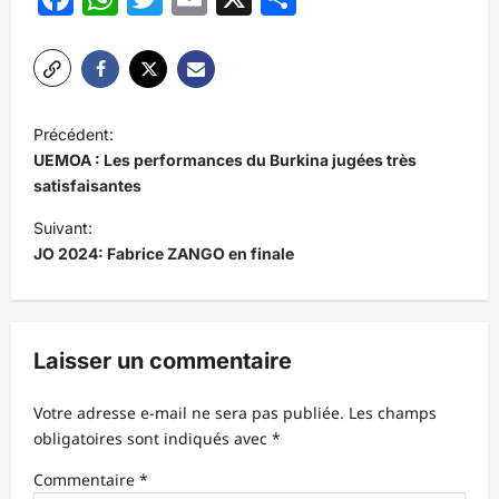
N
Précédent:
a
UEMOA : Les performances du Burkina jugées très
v
satisfaisantes
i
Suivant:
JO 2024: Fabrice ZANGO en finale
g
a
t
Laisser un commentaire
i
o
Votre adresse e-mail ne sera pas publiée.
Les champs
n
obligatoires sont indiqués avec
*
d
Commentaire
*