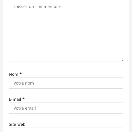
’
a
r
t
i
c
l
e
Nom
*
E-mail
*
Site web