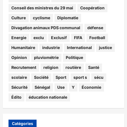
Conseil des ministres du 29 mai
Coopération
Culture
cyclisme
Diplomatie
Divagation animaux PDS communal
défense
Energie
exclu
Exclusif
FIFA
Football
Humanitaire
industrie
International
justice
Opinion
pluviométrie
Politique
Recrutement
religion
routière
Santé
scolaire
Société
Sport
sport s
sécu
Sécurité
Sénégal
Use
Y
Économie
Édito
éducation nationale
Catégories