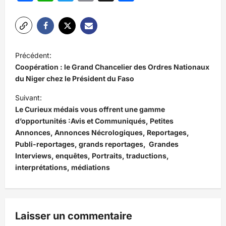
N
Précédent:
a
Coopération : le Grand Chancelier des Ordres Nationaux
v
du Niger chez le Président du Faso
i
Suivant:
Le Curieux médais vous offrent une gamme
g
d’opportunités :Avis et Communiqués, Petites
a
Annonces, Annonces Nécrologiques, Reportages,
t
Publi-reportages, grands reportages, Grandes
Interviews, enquêtes, Portraits, traductions,
i
interprétations, médiations
o
n
d
Laisser un commentaire
’