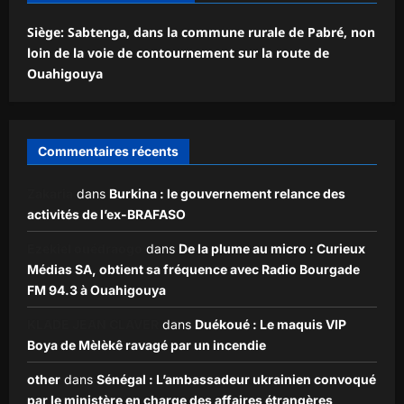
Siège: Sabtenga, dans la commune rurale de Pabré, non
loin de la voie de contournement sur la route de
Ouahigouya
Commentaires récents
Zakaria
dans
Burkina : le gouvernement relance des
activités de l’ex-BRAFASO
Ezekiel ouédraogo
dans
De la plume au micro : Curieux
Médias SA, obtient sa fréquence avec Radio Bourgade
FM 94.3 à Ouahigouya
KLADE JEAN CLAVER
dans
Duékoué : Le maquis VIP
Boya de Mèlèkê ravagé par un incendie
other
dans
Sénégal : L’ambassadeur ukrainien convoqué
par le ministère en charge des affaires étrangères