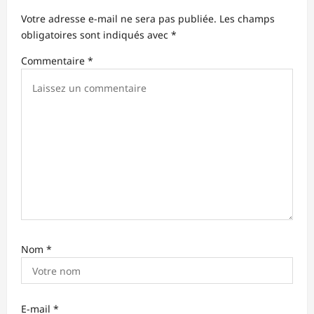
a
Votre adresse e-mail ne sera pas publiée.
Les champs
r
obligatoires sont indiqués avec
*
t
Commentaire
*
i
c
l
e
Nom
*
E-mail
*