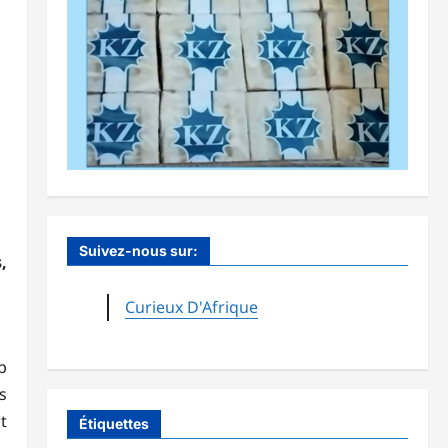
Suivez-nous sur:
,
Curieux D'Afrique
b
s
t
Étiquettes