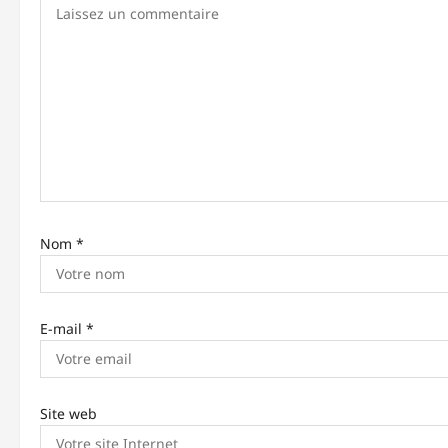
o
n
d
’
a
r
t
Nom
*
i
c
E-mail
*
l
e
Site web