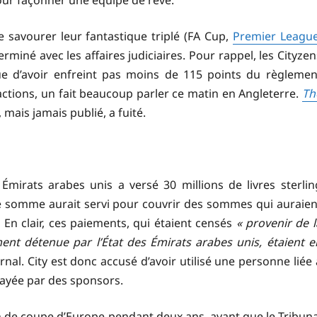
pour façonner une équipe de rêve.
 savourer leur fantastique triplé (FA Cup,
Premier Leagu
rminé avec les affaires judiciaires. Pour rappel, les Cityzen
ue d’avoir enfreint pas moins de 115 points du règlemen
actions, un fait beaucoup parler ce matin en Angleterre.
Th
mais jamais publié, a fuité.
Émirats arabes unis a versé 30 millions de livres sterlin
te somme aurait servi pour couvrir des sommes qui auraien
 En clair, ces paiements, qui étaient censés
« provenir de l
ent détenue par l’État des Émirats arabes unis, étaient e
ournal. City est donc accusé d’avoir utilisé une personne liée 
payée par des sponsors.
on de coupe d’Europe pendant deux ans, avant que le Tribuna