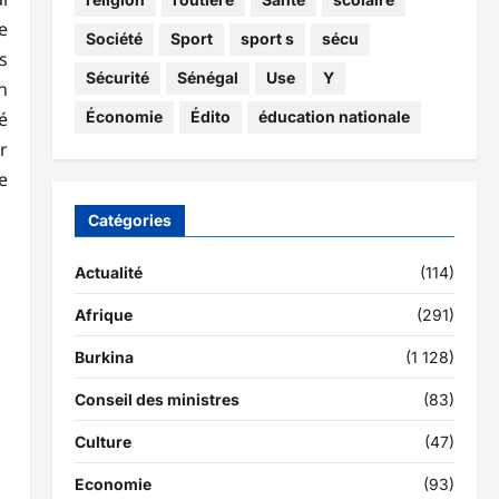
e
Société
Sport
sport s
sécu
s
Sécurité
Sénégal
Use
Y
n
é
Économie
Édito
éducation nationale
r
e
Catégories
Actualité
(114)
Afrique
(291)
Burkina
(1 128)
Conseil des ministres
(83)
Culture
(47)
Economie
(93)