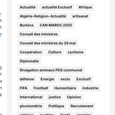
Actualité
actualité Exclusif
Afrique
e
,
Algérie-Religion-Actualité
artisanat
s
Burkina
CAN MAROC 2025
t
e
Conseil des ministres
Conseil des ministres du 29 mai
Coopération
Culture
cyclisme
Diplomatie
g
Divagation animaux PDS communal
t
défense
Energie
exclu
Exclusif
a
n
FIFA
Football
Humanitaire
industrie
à
International
justice
Opinion
pluviométrie
Politique
Recrutement
l
religion
routière
Santé
scolaire