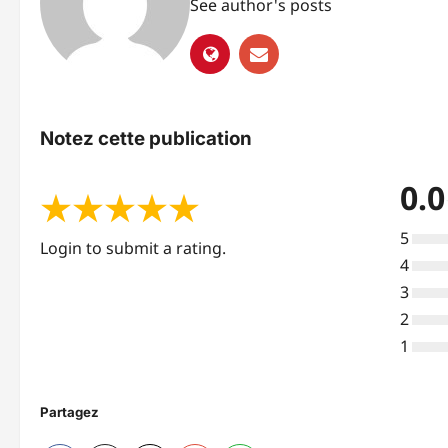
See author's posts
Notez cette publication
0.0
★
★
★
★
★
5
Login to submit a rating.
4
3
2
1
Partagez