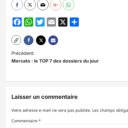
Facebook
WhatsApp
Twitter
Email
X
Partager
N
Précédent:
Mercato : le TOP 7 des dossiers du jour
a
v
i
g
Laisser un commentaire
a
Votre adresse e-mail ne sera pas publiée.
Les champs obliga
t
Commentaire
*
i