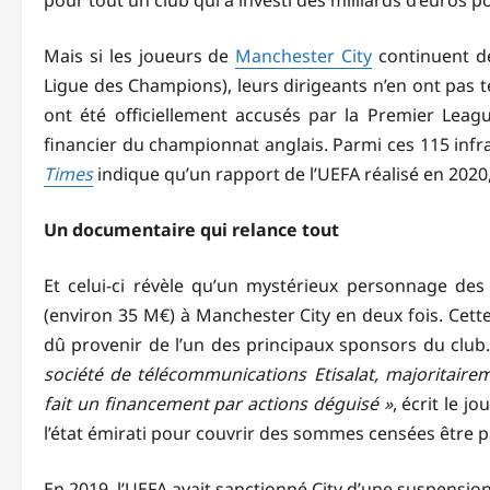
pour tout un club qui a investi des milliards d’euros 
Mais si les joueurs de
Manchester City
continuent de
Ligue des Champions), leurs dirigeants n’en ont pas te
ont été officiellement accusés par la Premier Leag
financier du championnat anglais. Parmi ces 115 infr
Times
indique qu’un rapport de l’UEFA réalisé en 2020, 
Un documentaire qui relance tout
Et celui-ci révèle qu’un mystérieux personnage des 
(environ 35 M€) à Manchester City en deux fois. Cet
dû provenir de l’un des principaux sponsors du club.
société de télécommunications Etisalat, majoritairem
fait un financement par actions déguisé »
, écrit le j
l’état émirati pour couvrir des sommes censées être 
En 2019, l’UEFA avait sanctionné City d’une suspensi