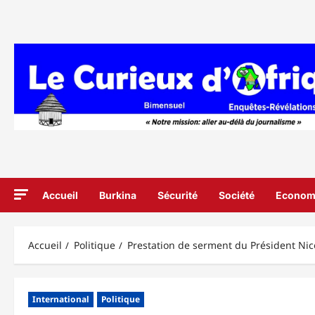
Aller
au
contenu
Accueil
Burkina
Sécurité
Société
Econom
Accueil
Politique
Prestation de serment du Président Ni
International
Politique