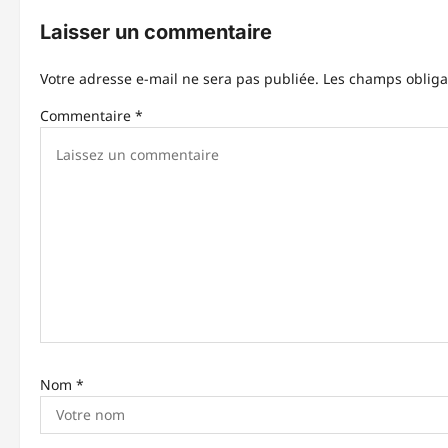
Laisser un commentaire
a
t
Votre adresse e-mail ne sera pas publiée.
Les champs obliga
i
Commentaire
*
o
n
d
’
a
r
t
Nom
*
i
c