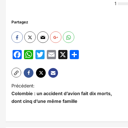
1
Partagez
Facebook
WhatsApp
Twitter
Email
X
Partager
N
Précédent:
Colombie : un accident d’avion fait dix morts,
a
dont cinq d’une même famille
v
i
g