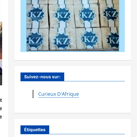
Suivez-nous sur:
Curieux D'Afrique
t
e
e
Étiquettes