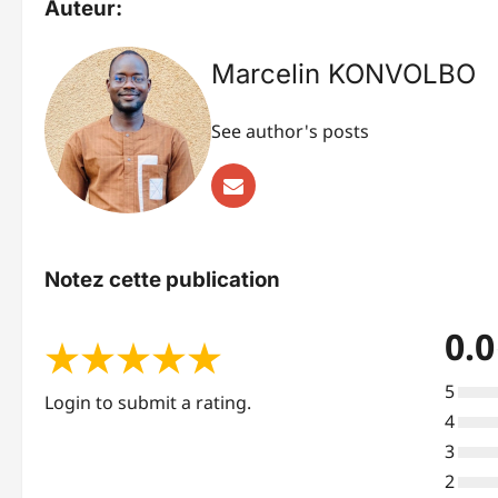
Auteur:
Marcelin KONVOLBO
See author's posts
Notez cette publication
0.0
★
★
★
★
★
5
Login to submit a rating.
4
3
2