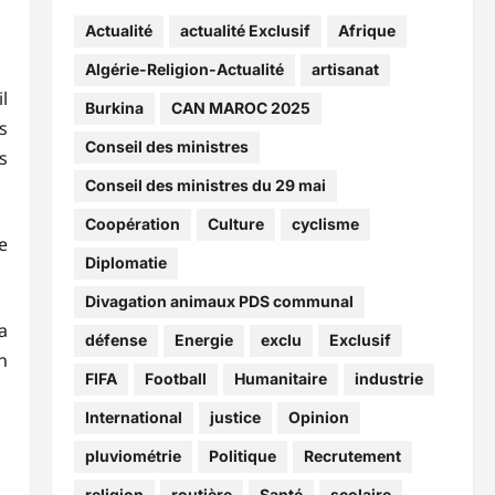
Actualité
actualité Exclusif
Afrique
Algérie-Religion-Actualité
artisanat
l
Burkina
CAN MAROC 2025
s
Conseil des ministres
s
Conseil des ministres du 29 mai
Coopération
Culture
cyclisme
e
Diplomatie
Divagation animaux PDS communal
a
défense
Energie
exclu
Exclusif
n
FIFA
Football
Humanitaire
industrie
International
justice
Opinion
pluviométrie
Politique
Recrutement
religion
routière
Santé
scolaire