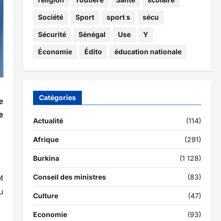
Société
Sport
sport s
sécu
Sécurité
Sénégal
Use
Y
Économie
Édito
éducation nationale
Catégories
e
e
Actualité
(114)
Afrique
(291)
Burkina
(1 128)
Conseil des ministres
(83)
M
u
Culture
(47)
Economie
(93)