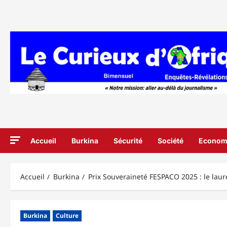
Aller
au
contenu
Accueil
Burkina
Sécurité
Société
Econom
Accueil
Burkina
Prix Souveraineté FESPACO 2025 : le laur
Burkina
Culture