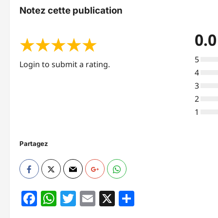
Notez cette publication
0.0
★
★
★
★
★
5
Login to submit a rating.
4
3
2
1
Partagez
Facebook
WhatsApp
Twitter
Email
X
Partager