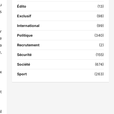
u
Édito
(13)
s
Exclusif
(98)
International
(99)
r
Politique
(340)
e
a
Recrutement
(2)
,
Sécurité
(155)
Société
(674)
x
Sport
(263)
t
l