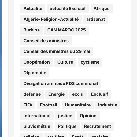
Actualité
actualité Exclusif
Afrique
Algérie-Religion-Actualité
artisanat
Burkina
CAN MAROC 2025
Conseil des ministres
Conseil des ministres du 29 mai
Coopération
Culture
cyclisme
Diplomatie
Divagation animaux PDS communal
défense
Energie
exclu
Exclusif
FIFA
Football
Humanitaire
industrie
International
justice
Opinion
pluviométrie
Politique
Recrutement
religion
routière
Santé
scolaire