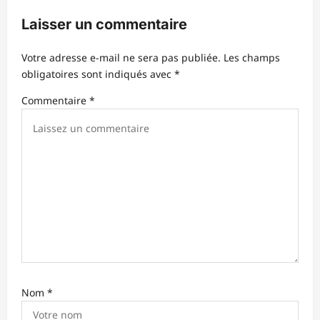
o
Laisser un commentaire
n
d
Votre adresse e-mail ne sera pas publiée.
Les champs
obligatoires sont indiqués avec
*
’
Commentaire
*
a
r
t
i
c
l
e
Nom
*