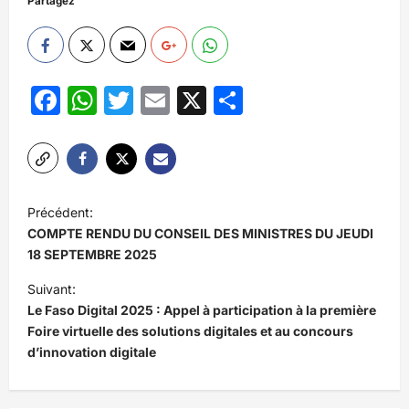
Partagez
Facebook
WhatsApp
Twitter
Email
X
Partager
N
Précédent:
a
COMPTE RENDU DU CONSEIL DES MINISTRES DU JEUDI
v
18 SEPTEMBRE 2025
i
Suivant:
Le Faso Digital 2025 : Appel à participation à la première
g
Foire virtuelle des solutions digitales et au concours
a
d’innovation digitale
t
i