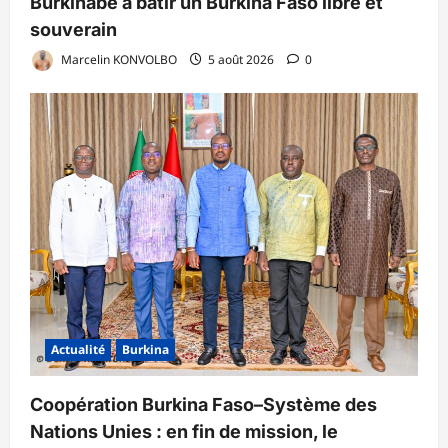
Burkinabè à bâtir un Burkina Faso libre et
souverain
Marcelin KONVOLBO
5 août 2026
0
Actualité
Burkina
Coopération Burkina Faso–Système des
Nations Unies : en fin de mission, le