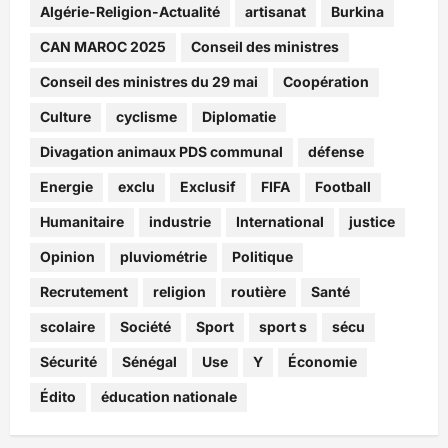
Algérie-Religion-Actualité
artisanat
Burkina
CAN MAROC 2025
Conseil des ministres
Conseil des ministres du 29 mai
Coopération
Culture
cyclisme
Diplomatie
Divagation animaux PDS communal
défense
Energie
exclu
Exclusif
FIFA
Football
Humanitaire
industrie
International
justice
Opinion
pluviométrie
Politique
Recrutement
religion
routière
Santé
scolaire
Société
Sport
sport s
sécu
Sécurité
Sénégal
Use
Y
Économie
Édito
éducation nationale