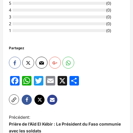
5
(
0
)
4
(
0
)
3
(
0
)
2
(
0
)
1
(
0
)
Partagez
Facebook
WhatsApp
Twitter
Email
X
Partager
N
Précédent:
a
Prière de l’Aïd El Kébir : Le Président du Faso communie
v
avec les soldats