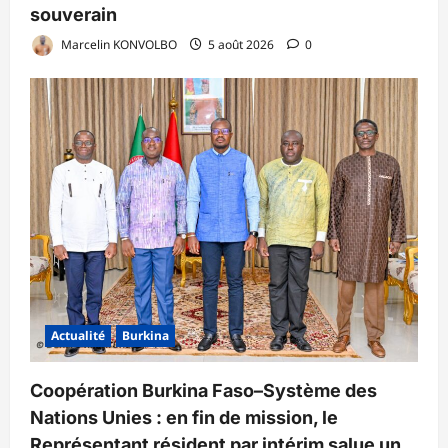
souverain
Marcelin KONVOLBO
5 août 2026
0
Actualité
Burkina
Coopération Burkina Faso–Système des
Nations Unies : en fin de mission, le
Représentant résident par intérim salue un