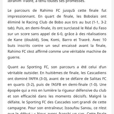
Ibrahim Traoré, a tenu toutes ses promesses.
Le parcours de Rahimo FC jusqu’à cette finale fut
impressionnant. En quart de finale, les Bobolais ont
éliminé le Racing Club de Bobo aux tirs au but (1-1, 3-2
tab). Puis, en demi-finale, ils ont surclassé le Réal du Faso
sur un score sans appel de 6-0, grâce à des réalisations
de Kane (doublé), Sow, Komi, Barro et Traoré. Avec 10
buts inscrits contre un seul encaissé avant la finale,
Rahimo FC s’est affirmé comme une véritable machine de
guerre.
Quant au Sporting FC, son parcours a été celui d’un
véritable outsider. En huitièmes de finale, les Cascadiens
ont dominé l’AFFA (3-0), avant de se défaire de Salitas FC
en quarts (3-2), puis de l’ASFB en demi-finale (1-0). Une
épopée qui a mis en lumière la rigueur défensive du club
et son efficacité dans les moments décisifs. Malgré la
défaite, le Sporting FC des Cascades sort grandi de cette
campagne. Pour son entraîneur, Issoufou Sanou, ce n’est
que le début : « Nous avons franchi un cap. Cette finale