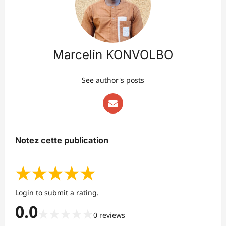
Marcelin KONVOLBO
See author's posts
Notez cette publication
★
★
★
★
★
Login to submit a rating.
0.0
★
★
★
★
★
0
reviews