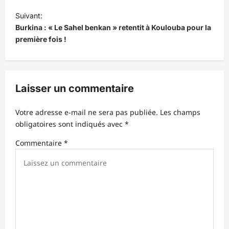
i
Suivant:
Burkina : « Le Sahel benkan » retentit à Koulouba pour la
g
première fois !
a
t
i
Laisser un commentaire
o
n
Votre adresse e-mail ne sera pas publiée.
Les champs
d
obligatoires sont indiqués avec
*
’
Commentaire
*
a
r
t
i
c