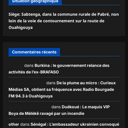
Situation géographique
Siège: Sabtenga, dans la commune rurale de Pabré, non
loin de la voie de contournement sur la route de
Ouahigouya
Commentaires récents
Zakaria
dans
Burkina : le gouvernement relance des
activités de l’ex-BRAFASO
Ezekiel ouédraogo
dans
De la plume au micro : Curieux
Médias SA, obtient sa fréquence avec Radio Bourgade
FM 94.3 à Ouahigouya
KLADE JEAN CLAVER
dans
Duékoué : Le maquis VIP
Boya de Mèlèkê ravagé par un incendie
other
dans
Sénégal : L’ambassadeur ukrainien convoqué