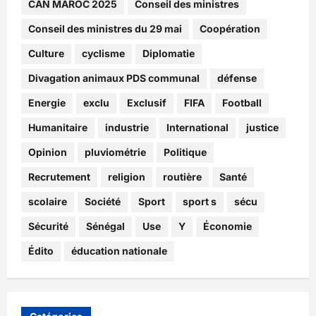
CAN MAROC 2025
Conseil des ministres
Conseil des ministres du 29 mai
Coopération
Culture
cyclisme
Diplomatie
Divagation animaux PDS communal
défense
Energie
exclu
Exclusif
FIFA
Football
Humanitaire
industrie
International
justice
Opinion
pluviométrie
Politique
Recrutement
religion
routière
Santé
scolaire
Société
Sport
sport s
sécu
Sécurité
Sénégal
Use
Y
Économie
Édito
éducation nationale