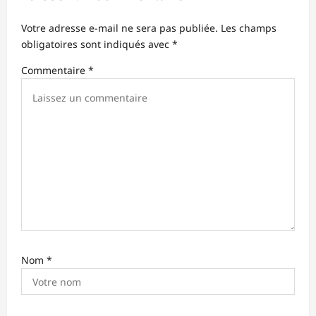
n
d
Votre adresse e-mail ne sera pas publiée.
Les champs
obligatoires sont indiqués avec
*
’
Commentaire
*
a
r
t
i
c
l
e
Nom
*