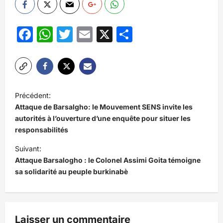
Facebook
WhatsApp
Twitter
Email
X
Partager
N
Précédent:
a
Attaque de Barsalgho: le Mouvement SENS invite les
v
autorités à l’ouverture d’une enquête pour situer les
responsabilités
i
Suivant:
g
Attaque Barsalogho : le Colonel Assimi Goita témoigne
a
sa solidarité au peuple burkinabè
t
i
o
Laisser un commentaire