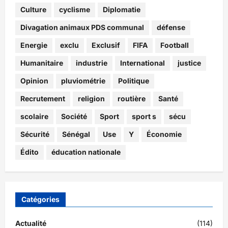
Culture
cyclisme
Diplomatie
Divagation animaux PDS communal
défense
Energie
exclu
Exclusif
FIFA
Football
Humanitaire
industrie
International
justice
Opinion
pluviométrie
Politique
Recrutement
religion
routière
Santé
scolaire
Société
Sport
sport s
sécu
Sécurité
Sénégal
Use
Y
Économie
Édito
éducation nationale
Catégories
Actualité
(114)