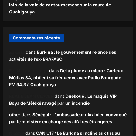
loin de la voie de contournement sur la route de
Ouahigouya
Commentaires récents
Zakaria
dans
Burkina : le gouvernement relance des
activités de l’ex-BRAFASO
Ezekiel ouédraogo
dans
De la plume au micro : Curieux
Médias SA, obtient sa fréquence avec Radio Bourgade
FM 94.3 à Ouahigouya
KLADE JEAN CLAVER
dans
Duékoué : Le maquis VIP
Boya de Mèlèkê ravagé par un incendie
other
dans
Sénégal : L’ambassadeur ukrainien convoqué
par le ministère en charge des affaires étrangères
Nia257
dans
CAN U17 : Le Burkina s’incline aux tirs au