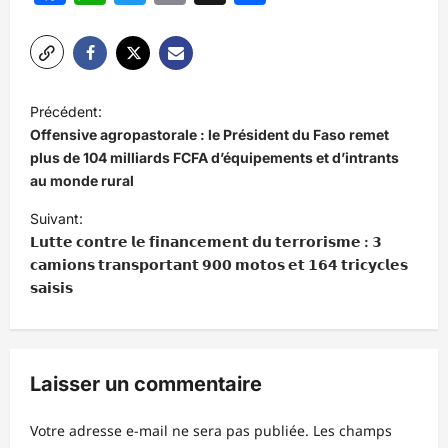
N
Précédent:
a
Offensive agropastorale : le Président du Faso remet
v
plus de 104 milliards FCFA d’équipements et d’intrants
au monde rural
i
Suivant:
g
𝗟𝘂𝘁𝘁𝗲 𝗰𝗼𝗻𝘁𝗿𝗲 𝗹𝗲 𝗳𝗶𝗻𝗮𝗻𝗰𝗲𝗺𝗲𝗻𝘁 𝗱𝘂 𝘁𝗲𝗿𝗿𝗼𝗿𝗶𝘀𝗺𝗲 : 𝟯
a
𝗰𝗮𝗺𝗶𝗼𝗻𝘀 𝘁𝗿𝗮𝗻𝘀𝗽𝗼𝗿𝘁𝗮𝗻𝘁 𝟵𝟬𝟬 𝗺𝗼𝘁𝗼𝘀 𝗲𝘁 𝟭𝟲𝟰 𝘁𝗿𝗶𝗰𝘆𝗰𝗹𝗲𝘀
t
𝘀𝗮𝗶𝘀𝗶𝘀
i
o
n
Laisser un commentaire
d
Votre adresse e-mail ne sera pas publiée.
Les champs
’