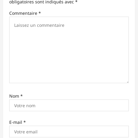
obligatoires sont indiqués avec
*
a
Commentaire
*
r
t
i
c
l
e
Nom
*
E-mail
*