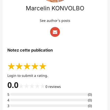
Marcelin KONVOLBO
See author's posts
Notez cette publication
★
★
★
★
★
Login to submit a rating.
0.0
★
★
★
★
★
0
reviews
5
(
0
)
4
(
0
)
3
(
0
)