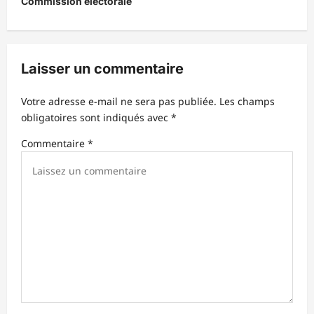
Commission électorale
a
t
i
Laisser un commentaire
o
n
Votre adresse e-mail ne sera pas publiée.
Les champs
d
obligatoires sont indiqués avec
*
’
Commentaire
*
a
r
t
i
c
l
e