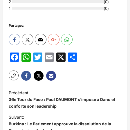
2
(
0
)
1
(
0
)
Partagez
Facebook
WhatsApp
Twitter
Email
X
Partager
N
Précédent:
a
36e Tour du Faso : Paul DAUMONT s’impose à Dano et
v
conforte son leadership
i
Suivant:
Burkina : Le Parlement approuve la dissolution de la
g