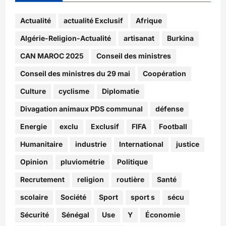
Actualité
actualité Exclusif
Afrique
Algérie-Religion-Actualité
artisanat
Burkina
CAN MAROC 2025
Conseil des ministres
Conseil des ministres du 29 mai
Coopération
Culture
cyclisme
Diplomatie
Divagation animaux PDS communal
défense
Energie
exclu
Exclusif
FIFA
Football
Humanitaire
industrie
International
justice
Opinion
pluviométrie
Politique
Recrutement
religion
routière
Santé
scolaire
Société
Sport
sport s
sécu
Sécurité
Sénégal
Use
Y
Économie