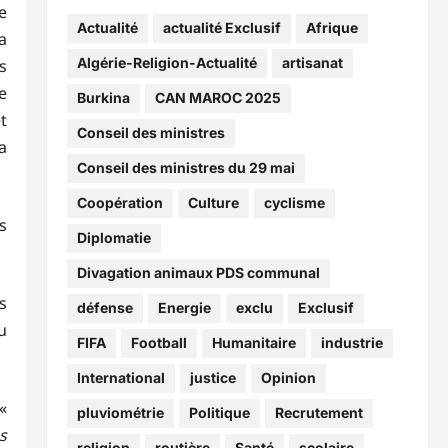
e
Actualité
actualité Exclusif
Afrique
a
Algérie-Religion-Actualité
artisanat
s
e
Burkina
CAN MAROC 2025
t
Conseil des ministres
a
Conseil des ministres du 29 mai
Coopération
Culture
cyclisme
s
Diplomatie
Divagation animaux PDS communal
s
défense
Energie
exclu
Exclusif
u
FIFA
Football
Humanitaire
industrie
International
justice
Opinion
«
pluviométrie
Politique
Recrutement
s
religion
routière
Santé
scolaire