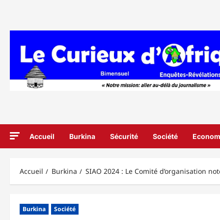
Aller
au
contenu
Accueil
Burkina
Sécurité
Société
Econom
Accueil
Burkina
SIAO 2024 : Le Comité d’organisation not
Burkina
Société