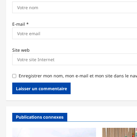
i
c
l
E-mail
*
e
Site web
Enregistrer mon nom, mon e-mail et mon site dans le n
Publications connexes