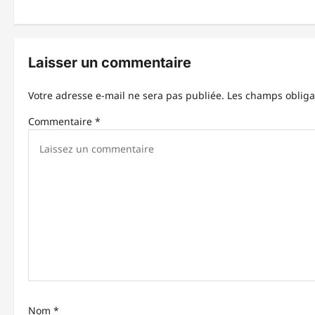
i
g
Laisser un commentaire
a
t
Votre adresse e-mail ne sera pas publiée.
Les champs obliga
i
Commentaire
*
o
n
d
’
a
r
t
Nom
*