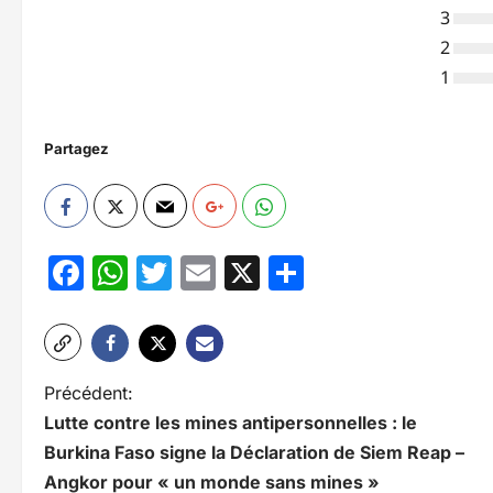
3
2
1
Partagez
Facebook
WhatsApp
Twitter
Email
X
Partager
N
Précédent:
Lutte contre les mines antipersonnelles : le
a
Burkina Faso signe la Déclaration de Siem Reap –
v
Angkor pour « un monde sans mines »