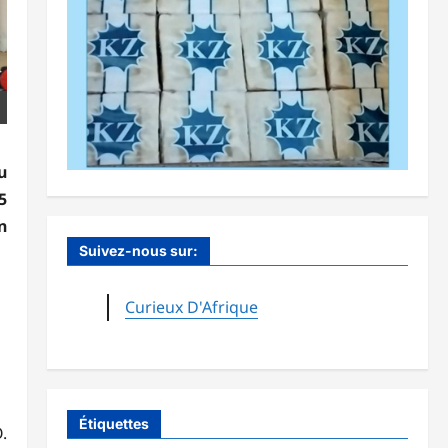
u
5
n
Suivez-nous sur:
Curieux D'Afrique
Étiquettes
.