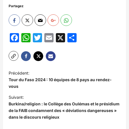
Partagez
Facebook
WhatsApp
Twitter
Email
X
Partager
N
Précédent:
a
Tour du Faso 2024 : 10 équipes de 8 pays au rendez-
v
vous
i
Suivant:
Burkina/religion : le Collège des Oulémas et le présidium
g
de la FAIB condamnent des « déviations dangereuses »
a
dans le discours religieux
t