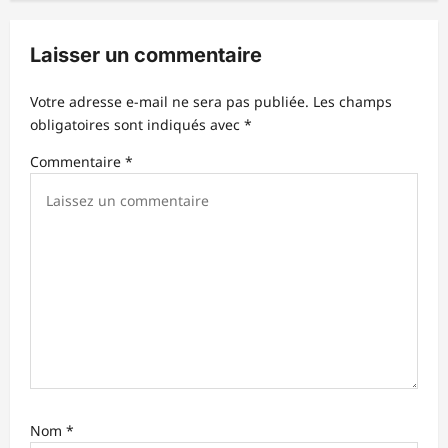
i
o
Laisser un commentaire
n
d
Votre adresse e-mail ne sera pas publiée.
Les champs
obligatoires sont indiqués avec
*
’
Commentaire
*
a
r
t
i
c
l
e
Nom
*