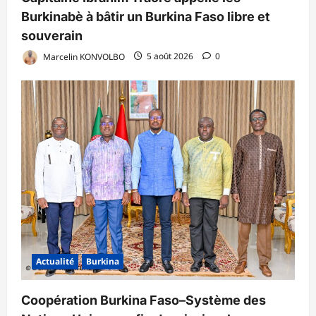
Burkinabè à bâtir un Burkina Faso libre et
souverain
Marcelin KONVOLBO
5 août 2026
0
Actualité
Burkina
Coopération Burkina Faso–Système des