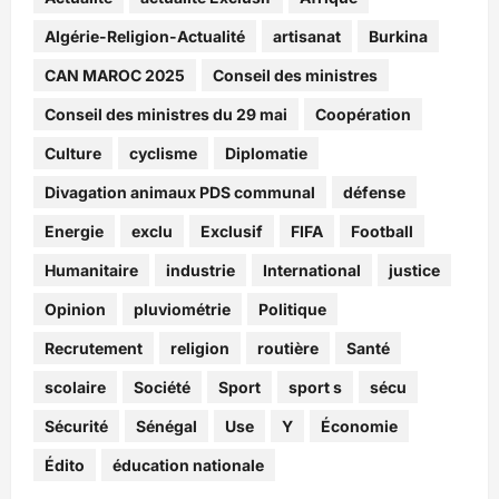
Algérie-Religion-Actualité
artisanat
Burkina
CAN MAROC 2025
Conseil des ministres
Conseil des ministres du 29 mai
Coopération
Culture
cyclisme
Diplomatie
Divagation animaux PDS communal
défense
Energie
exclu
Exclusif
FIFA
Football
Humanitaire
industrie
International
justice
Opinion
pluviométrie
Politique
Recrutement
religion
routière
Santé
scolaire
Société
Sport
sport s
sécu
Sécurité
Sénégal
Use
Y
Économie
Édito
éducation nationale