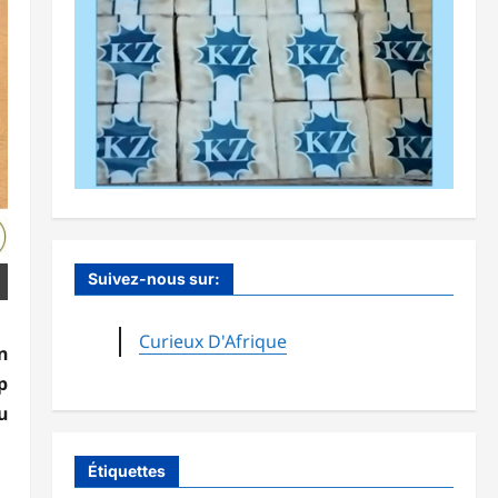
Suivez-nous sur:
Curieux D'Afrique
n
p
u
Étiquettes