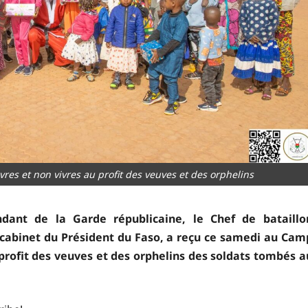
vres et non vivres au profit des veuves et des orphelins
ant de la Garde républicaine, le Chef de bataillo
cabinet du Président du Faso, a reçu ce samedi au Cam
profit des veuves et des orphelins des soldats tombés a