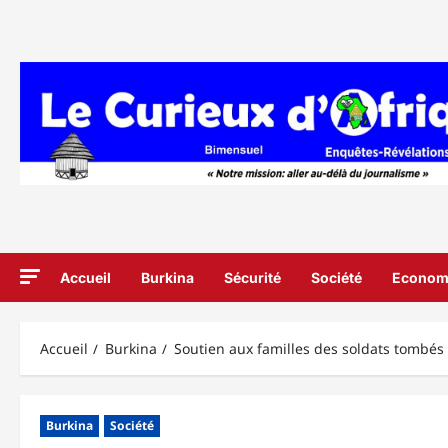
Aller
au
contenu
Accueil
Burkina
Sécurité
Société
Econom
Accueil
Burkina
Soutien aux familles des soldats tombés :
Burkina
Société