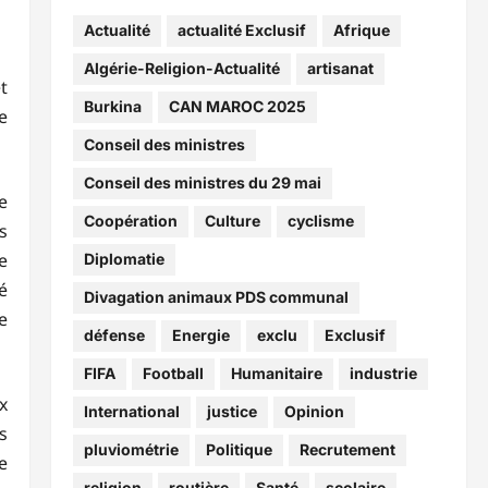
Actualité
actualité Exclusif
Afrique
Algérie-Religion-Actualité
artisanat
t
Burkina
CAN MAROC 2025
e
Conseil des ministres
Conseil des ministres du 29 mai
e
Coopération
Culture
cyclisme
s
e
Diplomatie
é
Divagation animaux PDS communal
e
défense
Energie
exclu
Exclusif
FIFA
Football
Humanitaire
industrie
x
International
justice
Opinion
s
pluviométrie
Politique
Recrutement
e
religion
routière
Santé
scolaire