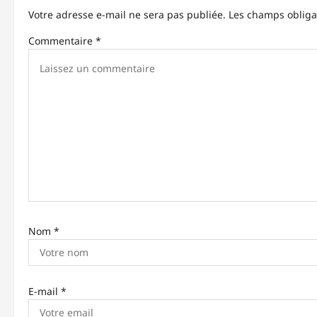
t
Votre adresse e-mail ne sera pas publiée.
Les champs obliga
i
Commentaire
*
o
n
d
’
a
r
t
Nom
*
i
c
l
E-mail
*
e