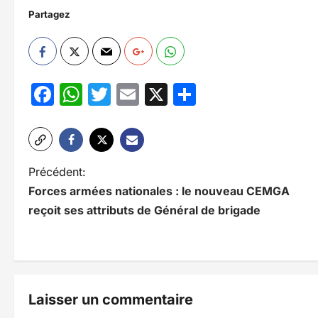
Partagez
Facebook
WhatsApp
Twitter
Email
X
Partager
N
Précédent:
Forces armées nationales : le nouveau CEMGA
a
reçoit ses attributs de Général de brigade
v
i
g
Laisser un commentaire
a