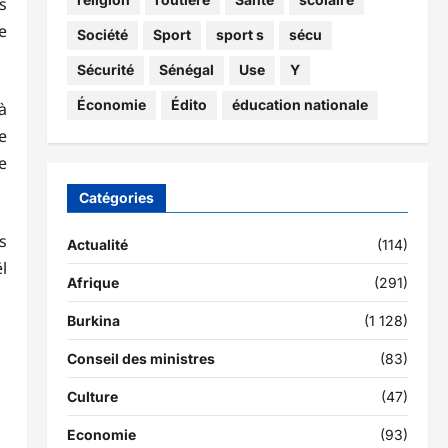
s
e
Société
Sport
sport s
sécu
Sécurité
Sénégal
Use
Y
Économie
Édito
éducation nationale
à
e
e
Catégories
s
Actualité
(114)
l
Afrique
(291)
Burkina
(1 128)
Conseil des ministres
(83)
Culture
(47)
Economie
(93)