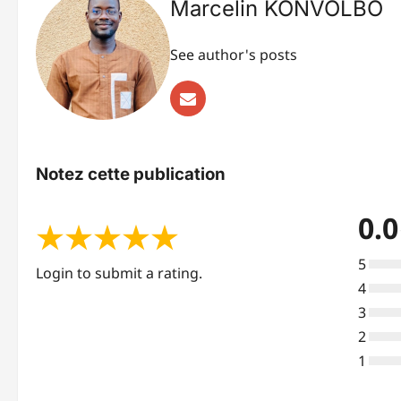
Marcelin KONVOLBO
See author's posts
Notez cette publication
0.0
★
★
★
★
★
5
Login to submit a rating.
4
3
2
1