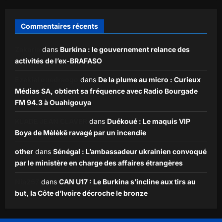
Commentaires récents
Zakaria
dans
Burkina : le gouvernement relance des
activités de l’ex-BRAFASO
Ezekiel ouédraogo
dans
De la plume au micro : Curieux
Médias SA, obtient sa fréquence avec Radio Bourgade
FM 94.3 à Ouahigouya
KLADE JEAN CLAVER
dans
Duékoué : Le maquis VIP
Boya de Mèlèkê ravagé par un incendie
other
dans
Sénégal : L’ambassadeur ukrainien convoqué
par le ministère en charge des affaires étrangères
Nia257
dans
CAN U17 : Le Burkina s’incline aux tirs au
but, la Côte d’Ivoire décroche le bronze