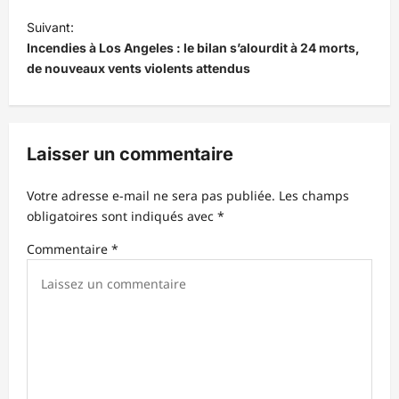
i
Suivant:
Incendies à Los Angeles : le bilan s’alourdit à 24 morts,
g
de nouveaux vents violents attendus
a
t
i
Laisser un commentaire
o
n
Votre adresse e-mail ne sera pas publiée.
Les champs
d
obligatoires sont indiqués avec
*
’
Commentaire
*
a
r
t
i
c