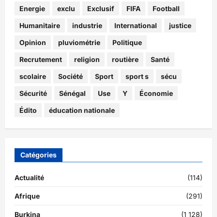
Energie
exclu
Exclusif
FIFA
Football
Humanitaire
industrie
International
justice
Opinion
pluviométrie
Politique
Recrutement
religion
routière
Santé
scolaire
Société
Sport
sport s
sécu
Sécurité
Sénégal
Use
Y
Économie
Édito
éducation nationale
Catégories
Actualité
(114)
Afrique
(291)
Burkina
(1 128)