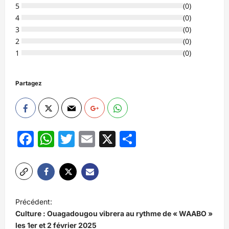
5
(
0
)
4
(
0
)
3
(
0
)
2
(
0
)
1
(
0
)
Partagez
Facebook
WhatsApp
Twitter
Email
X
Partager
N
Précédent:
a
Culture : Ouagadougou vibrera au rythme de « WAABO »
v
les 1er et 2 février 2025