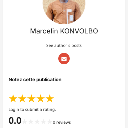
Marcelin KONVOLBO
See author's posts
Notez cette publication
★
★
★
★
★
Login to submit a rating.
0.0
★
★
★
★
★
0
reviews