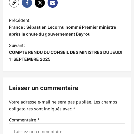
N
Précédent:
a
France : Sébastien Lecornu nommé Premier ministre
v
après la chute du gouvernement Bayrou
i
Suivant:
COMPTE RENDU DU CONSEIL DES MINISTRES DU JEUDI
g
11 SEPTEMBRE 2025
a
t
i
Laisser un commentaire
o
n
Votre adresse e-mail ne sera pas publiée.
Les champs
d
obligatoires sont indiqués avec
*
’
Commentaire
*
a