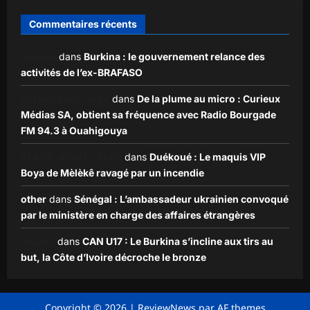
Commentaires récents
Zakaria
dans
Burkina : le gouvernement relance des
activités de l’ex-BRAFASO
Ezekiel ouédraogo
dans
De la plume au micro : Curieux
Médias SA, obtient sa fréquence avec Radio Bourgade
FM 94.3 à Ouahigouya
KLADE JEAN CLAVER
dans
Duékoué : Le maquis VIP
Boya de Mèlèkê ravagé par un incendie
other
dans
Sénégal : L’ambassadeur ukrainien convoqué
par le ministère en charge des affaires étrangères
Nia257
dans
CAN U17 : Le Burkina s’incline aux tirs au
but, la Côte d’Ivoire décroche le bronze
Copyright © 2026
|
ReviewNews
par AF themes