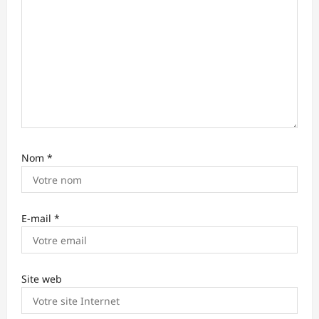
r
t
i
c
l
e
Nom
*
E-mail
*
Site web