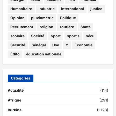
Humanitaire
industrie
International
justice
Opinion
pluviométrie
Politique
Recrutement
religion
routière
Santé
scolaire
Société
Sport
sport s
sécu
Sécurité
Sénégal
Use
Y
Économie
Édito
éducation nationale
Catégories
Actualité
(114)
Afrique
(291)
Burkina
(1 128)