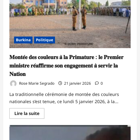
«
retenue
»
Burkina
Politique
‎𝐌𝐨𝐧𝐭𝐞́𝐞 𝐝𝐞𝐬 𝐜𝐨𝐮𝐥𝐞𝐮𝐫𝐬 𝐚̀ 𝐥𝐚 𝐏𝐫𝐢𝐦𝐚𝐭𝐮𝐫𝐞 : 𝐥𝐞 𝐏𝐫𝐞𝐦𝐢𝐞𝐫
𝐦𝐢𝐧𝐢𝐬𝐭𝐫𝐞 𝐫𝐞́𝐚𝐟𝐟𝐢𝐫𝐦𝐞 𝐬𝐨𝐧 𝐞𝐧𝐠𝐚𝐠𝐞𝐦𝐞𝐧𝐭 𝐚̀ 𝐬𝐞𝐫𝐯𝐢𝐫 𝐥𝐚
𝐍𝐚𝐭𝐢𝐨𝐧
Rose Marie Segrado
21 janvier 2026
0
La traditionnelle cérémonie de montée des couleurs
nationales s’est tenue, ce lundi 5 janvier 2026, à la...
En
Lire la suite
savoir
plus
sur
‎𝐌𝐨𝐧𝐭𝐞́𝐞
𝐝𝐞𝐬
𝐜𝐨𝐮𝐥𝐞𝐮𝐫𝐬