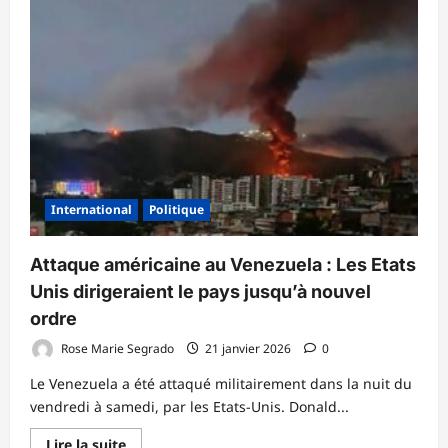
𝐚̀
𝐥𝐚
𝐏𝐫𝐢𝐦𝐚𝐭𝐮𝐫𝐞
:
𝐥𝐞
𝐏𝐫𝐞𝐦𝐢𝐞𝐫
𝐦𝐢𝐧𝐢𝐬𝐭𝐫𝐞
𝐫𝐞́𝐚𝐟𝐟𝐢𝐫𝐦𝐞
𝐬𝐨𝐧
𝐞𝐧𝐠𝐚𝐠𝐞𝐦𝐞𝐧𝐭
𝐚̀
𝐬𝐞𝐫𝐯𝐢𝐫
𝐥𝐚
𝐍𝐚𝐭𝐢𝐨𝐧
International
Politique
Attaque américaine au Venezuela : Les Etats
Unis dirigeraient le pays jusqu’à nouvel
ordre
Rose Marie Segrado
21 janvier 2026
0
Le Venezuela a été attaqué militairement dans la nuit du
vendredi à samedi, par les Etats-Unis. Donald...
En
Lire la suite