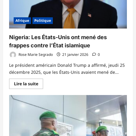
de
l’Inde
échangent
sur
le
Afrique
Politique
renforcement
des
relations
entre
Nigeria: Les États-Unis ont mené des
les
deux
frappes contre l’État islamique
Etats
Rose Marie Segrado
21 janvier 2026
0
Le président américain Donald Trump a affirmé, jeudi 25
décembre 2025, que les États-Unis avaient mené de...
En
Lire la suite
savoir
plus
sur
Nigeria:
Les
États-
Unis
ont
mené
des
frappes
contre