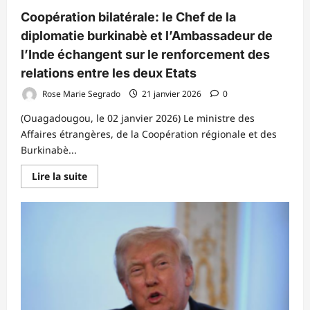
Coopération bilatérale: le Chef de la
diplomatie burkinabè et l’Ambassadeur de
l’Inde échangent sur le renforcement des
relations entre les deux Etats
Rose Marie Segrado
21 janvier 2026
0
(Ouagadougou, le 02 janvier 2026) Le ministre des
Affaires étrangères, de la Coopération régionale et des
Burkinabè...
En
Lire la suite
savoir
plus
sur
Coopération
bilatérale:
le
Chef
de
la
diplomatie
burkinabè
et
l’Ambassadeur