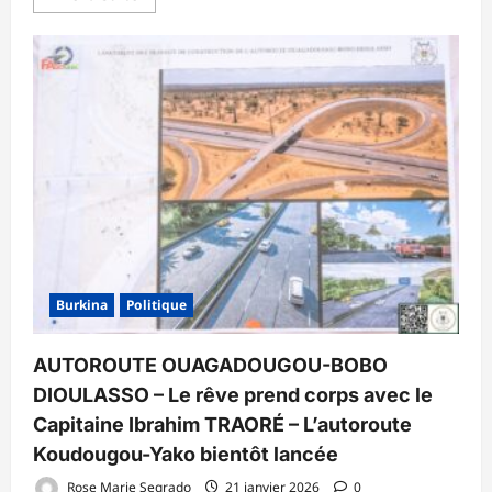
savoir
plus
sur
Défense
nationale
:
les
députés
adoptent
à
l’unanimité
un
projet
de
loi
d’habilitation
du
Gouvernement
en
matière
Burkina
Politique
de
défense
nationale
AUTOROUTE OUAGADOUGOU-BOBO
DIOULASSO – Le rêve prend corps avec le
Capitaine Ibrahim TRAORÉ – L’autoroute
Koudougou-Yako bientôt lancée
Rose Marie Segrado
21 janvier 2026
0