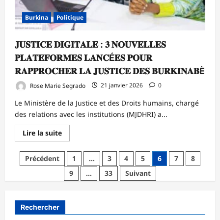
des
experts
du
Burkina
Politique
nucléaire
𝐉𝐔𝐒𝐓𝐈𝐂𝐄 𝐃𝐈𝐆𝐈𝐓𝐀𝐋𝐄 : 𝟑 𝐍𝐎𝐔𝐕𝐄𝐋𝐋𝐄𝐒
𝐏𝐋𝐀𝐓𝐄𝐅𝐎𝐑𝐌𝐄𝐒 𝐋𝐀𝐍𝐂É𝐄𝐒 𝐏𝐎𝐔𝐑
𝐑𝐀𝐏𝐏𝐑𝐎𝐂𝐇𝐄𝐑 𝐋𝐀 𝐉𝐔𝐒𝐓𝐈𝐂𝐄 𝐃𝐄𝐒 𝐁𝐔𝐑𝐊𝐈𝐍𝐀𝐁È
Rose Marie Segrado
21 janvier 2026
0
Le Ministère de la Justice et des Droits humains, chargé
des relations avec les institutions (MJDHRI) a...
En
Lire la suite
savoir
plus
sur
Pagination
Précédent
1
…
3
4
5
6
7
8
𝐉𝐔𝐒𝐓𝐈𝐂𝐄
𝐃𝐈𝐆𝐈𝐓𝐀𝐋𝐄
des
9
…
33
Suivant
:
𝟑
publications
𝐍𝐎𝐔𝐕𝐄𝐋𝐋𝐄𝐒
𝐏𝐋𝐀𝐓𝐄𝐅𝐎𝐑𝐌𝐄𝐒
𝐋𝐀𝐍𝐂É𝐄𝐒
Rechercher
𝐏𝐎𝐔𝐑
𝐑𝐀𝐏𝐏𝐑𝐎𝐂𝐇𝐄𝐑