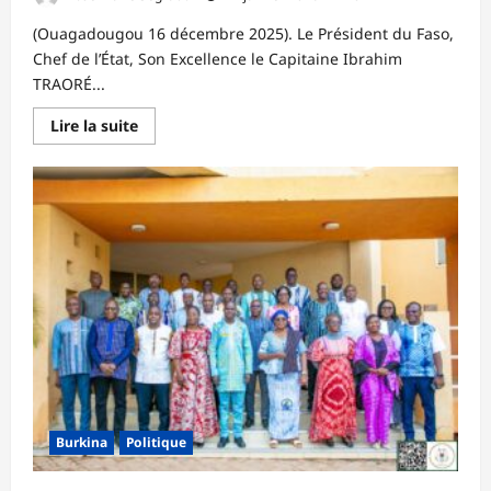
(Ouagadougou 16 décembre 2025). Le Président du Faso,
Chef de l’État, Son Excellence le Capitaine Ibrahim
TRAORÉ...
En
Lire la suite
savoir
plus
sur
AUTOROUTE
OUAGADOUGOU-
BOBO
DIOULASSO
–
Le
rêve
prend
corps
avec
le
Capitaine
Ibrahim
TRAORÉ
–
L’autoroute
Koudougou-
Burkina
Politique
Yako
bientôt
lancée