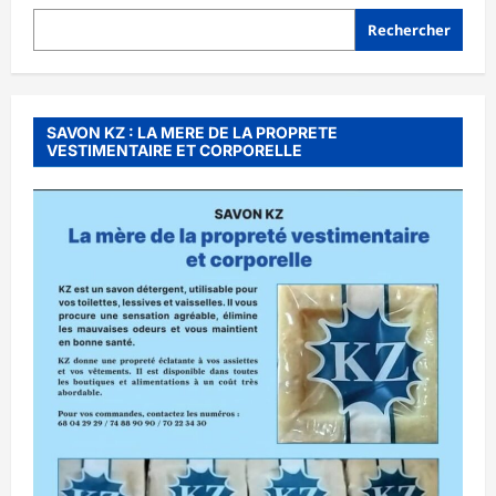
𝐋𝐀
𝐉𝐔𝐒𝐓𝐈𝐂𝐄
Rechercher
𝐃𝐄𝐒
𝐁𝐔𝐑𝐊𝐈𝐍𝐀𝐁È
SAVON KZ : LA MERE DE LA PROPRETE
VESTIMENTAIRE ET CORPORELLE