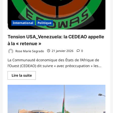
International
Politique
Tension USA_Venezuela: la CEDEAO appelle
à la « retenue »
Rose Marie Segrado
21 janvier 2026
0
La Communauté économique des États de l’Afrique de
l’Ouest (CEDEAO) dit suivre « avec préoccupation » les...
En
Lire la suite
savoir
plus
sur
Tension
USA_Venezuela:
la
CEDEAO
appelle
à
la