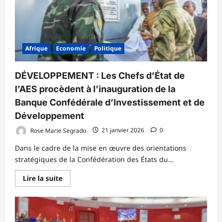
l’État
islamique
Afrique
Economie
Politique
DÉVELOPPEMENT : Les Chefs d’État de
l’AES procèdent à l’inauguration de la
Banque Confédérale d’Investissement et de
Développement
Rose Marie Segrado
21 janvier 2026
0
Dans le cadre de la mise en œuvre des orientations
stratégiques de la Confédération des États du...
En
Lire la suite
savoir
plus
sur
DÉVELOPPEMENT
:
Les