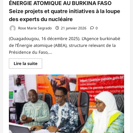
ÉNERGIE ATOMIQUE AU BURKINA FASO
Seize projets et quatre initiatives à la loupe
des experts du nucléaire
Rose Marie Segrado
21 janvier 2026
0
(Ouagadougou, 16 décembre 2025). L’Agence burkinabè
de l’Énergie atomique (ABEA), structure relevant de la
Présidence du Faso,...
En
Lire la suite
savoir
plus
sur
ÉNERGIE
ATOMIQUE
AU
BURKINA
FASO
Seize
projets
et
quatre
initiatives
à
la
loupe