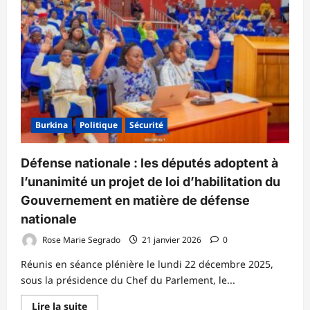
Chefs
d’État
de
l’AES
procèdent
à
l’inauguration
de
la
Banque
Confédérale
d’Investissement
et
Burkina
Politique
Sécurité
de
Développement
Défense nationale : les députés adoptent à
l’unanimité un projet de loi d’habilitation du
Gouvernement en matière de défense
nationale
Rose Marie Segrado
21 janvier 2026
0
Réunis en séance plénière le lundi 22 décembre 2025,
sous la présidence du Chef du Parlement, le...
En
Lire la suite