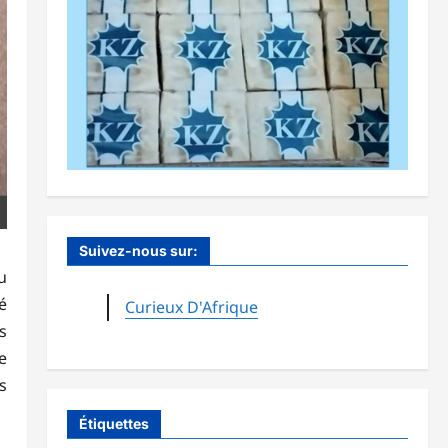
Suivez-nous sur:
u
é
Curieux D'Afrique
s
e
s
Étiquettes