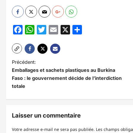
Facebook
WhatsApp
Twitter
Email
X
Partager
N
Précédent:
Emballages et sachets plastiques au Burkina
a
Faso : le gouvernement décide de l’interdiction
v
totale
i
g
Laisser un commentaire
a
t
Votre adresse e-mail ne sera pas publiée.
Les champs obliga