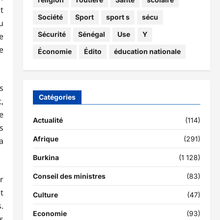
t
Société
Sport
sport s
sécu
u
Sécurité
Sénégal
Use
Y
e
e
Économie
Édito
éducation nationale
s
Catégories
,
e
Actualité
(114)
s
Afrique
(291)
a
Burkina
(1 128)
Conseil des ministres
(83)
r
t
Culture
(47)
.
Economie
(93)
s