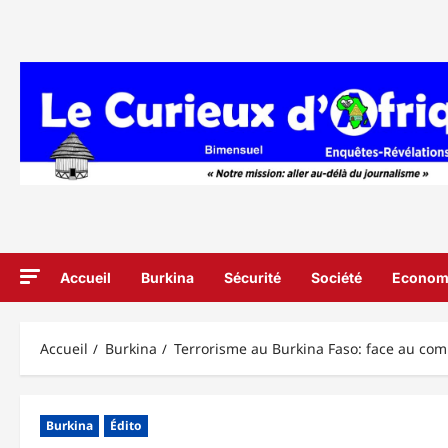
Aller
au
contenu
Accueil
Burkina
Sécurité
Société
Econom
Accueil
Burkina
Terrorisme au Burkina Faso: face au com
Burkina
Édito