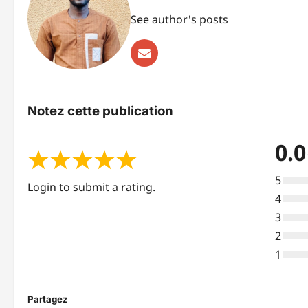
See author's posts
Notez cette publication
0.0
★
★
★
★
★
5
Login to submit a rating.
4
3
2
1
Partagez