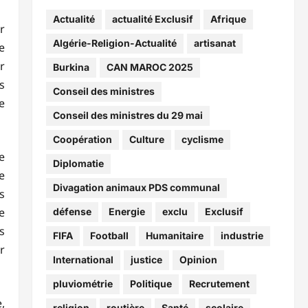
Actualité
actualité Exclusif
Afrique
r
Algérie-Religion-Actualité
artisanat
e
r
Burkina
CAN MAROC 2025
s
Conseil des ministres
e
Conseil des ministres du 29 mai
Coopération
Culture
cyclisme
e
Diplomatie
e
Divagation animaux PDS communal
s
e
défense
Energie
exclu
Exclusif
s
FIFA
Football
Humanitaire
industrie
r
International
justice
Opinion
pluviométrie
Politique
Recrutement
,
religion
routière
Santé
scolaire