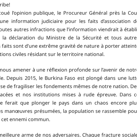
ribe!
oué l’opinion publique, le Procureur Général près la Cou
e information judiciaire pour les faits d’association d
outes autres infractions que l’information viendrait à établi
a déclaration du Ministre de la Sécurité et tous autre
 faits sont d’une extrême gravité de nature à porter atteint
ions civiles résidant sur le territoire national.
ut nous amener à une réflexion profonde sur l’avenir de notr
ble. Depuis 2015, le Burkina Faso est plongé dans une lutt
se de fragiliser les fondements mêmes de notre nation. De
placées et nos institutions mises à rude épreuve. Dans c
e ne ferait que plonger le pays dans un chaos encore plu
à ces manœuvres présumées, la population se rassemble pou
er cet ennemi commun.
 meilleure arme de nos adversaires. Chaque fracture sociale