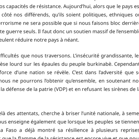
os capacités de résistance. Aujourd’hui, alors que le pays es
e côté nos différends, qu’ils soient politiques, ethniques o
 terrorisme ne sera possible que si nous faisons bloc derrièr
e guerre seuls. Il faut donc un soutien massif de l’ensembl
eulent réduire notre pays à néant.
ficultés que nous traversons. L’insécurité grandissante, le
 pèse lourd sur les épaules du peuple burkinabè. Cependant
rce d’une nation se révèle. C’est dans l’adversité que s
e, nous ne pourrons l’obtenir qu’ensemble, en soutenant no
la défense de la patrie (VDP) et en refusant les sirènes de l
à des attentats, cherche à briser l’unité nationale, à seme
 nous enseigne également que lorsque les peuples se tiennen
a Faso a déjà montré sa résilience à plusieurs reprises
que la flamme de la résistance est encore vive et que nou