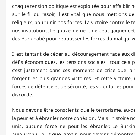
chaque tension politique est exploitée pour affaiblir n
sur le fil du rasoir, il est vital que nous mettions d
religieux, pour unir nos forces. La victoire contre le
nos institutions. Le gouvernement ne peut gagner cett
des Burkinabè pour repousser les forces du mal qui v
Il est tentant de céder au découragement face aux dif
défis économiques, les tensions sociales : tout cela
c’est justement dans ces moments de crise que la fo
forgent les plus grandes victoires. Et cette victoir
forces de défense et de sécurité, les volontaires pour 
discorde.
Nous devons être conscients que le terrorisme, au-del
la peur et à ébranler notre cohésion. Mais l’histoire
unis, aucune force ne peut les ébranler. Le Burkin
Aujourd’hui, plus que jamais, nous devons démontrer 