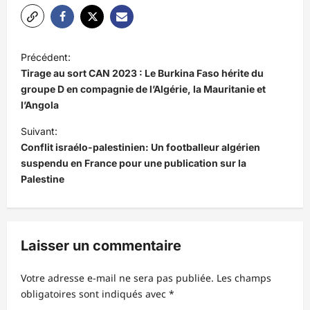
N
Précédent:
a
Tirage au sort CAN 2023 : Le Burkina Faso hérite du
v
groupe D en compagnie de l’Algérie, la Mauritanie et
l’Angola
i
Suivant:
g
Conflit israélo-palestinien: Un footballeur algérien
a
suspendu en France pour une publication sur la
t
Palestine
i
o
n
Laisser un commentaire
d
Votre adresse e-mail ne sera pas publiée.
Les champs
’
obligatoires sont indiqués avec
*
a