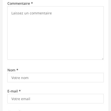
Commentaire
*
r
t
i
c
l
e
Nom
*
E-mail
*