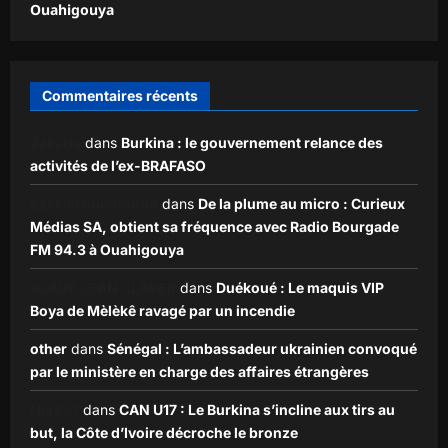
Ouahigouya
Commentaires récents
Zakaria
dans
Burkina : le gouvernement relance des
activités de l’ex-BRAFASO
Ezekiel ouédraogo
dans
De la plume au micro : Curieux
Médias SA, obtient sa fréquence avec Radio Bourgade
FM 94.3 à Ouahigouya
KLADE JEAN CLAVER
dans
Duékoué : Le maquis VIP
Boya de Mèlèkê ravagé par un incendie
other
dans
Sénégal : L’ambassadeur ukrainien convoqué
par le ministère en charge des affaires étrangères
Nia257
dans
CAN U17 : Le Burkina s’incline aux tirs au
but, la Côte d’Ivoire décroche le bronze