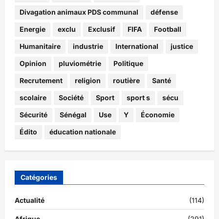
Divagation animaux PDS communal
défense
Energie
exclu
Exclusif
FIFA
Football
Humanitaire
industrie
International
justice
Opinion
pluviométrie
Politique
Recrutement
religion
routière
Santé
scolaire
Société
Sport
sport s
sécu
Sécurité
Sénégal
Use
Y
Économie
Édito
éducation nationale
Catégories
Actualité
(114)
Afrique
(291)