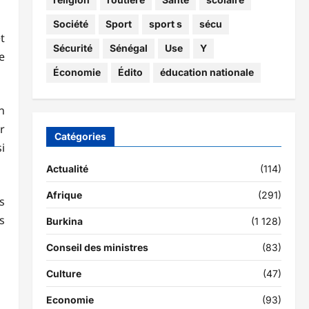
Société
Sport
sport s
sécu
t
Sécurité
Sénégal
Use
Y
e
Économie
Édito
éducation nationale
n
r
Catégories
i
Actualité
(114)
Afrique
(291)
s
s
Burkina
(1 128)
Conseil des ministres
(83)
Culture
(47)
Economie
(93)