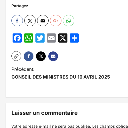
Partagez
Facebook
WhatsApp
Twitter
Email
X
Partager
N
Précédent:
CONSEIL DES MINISTRES DU 16 AVRIL 2025
a
v
i
g
Laisser un commentaire
a
Votre adresse e-mail ne sera pas publiée.
Les champs obliga