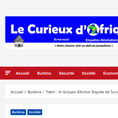
Aller
au
contenu
Accueil
Burkina
Sécurité
Société
Econom
Accueil
Burkina
Toéni : le Groupe d’Action Rapide de Sur
Burkina
Société