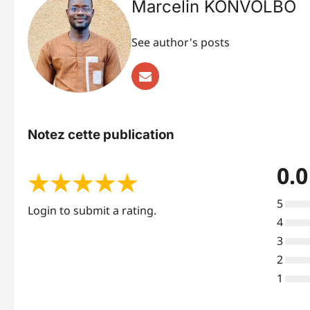
Marcelin KONVOLBO
See author's posts
Notez cette publication
0.0
★
★
★
★
★
5
Login to submit a rating.
4
3
2
1