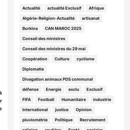
Actualité
actualité Exclusif
Afrique
Algérie-Religion-Actualité
artisanat
Burkina
CAN MAROC 2025
Conseil des ministres
Conseil des ministres du 29 mai
Coopération
Culture
cyclisme
Diplomatie
Divagation animaux PDS communal
défense
Energie
exclu
Exclusif
à
FIFA
Football
Humanitaire
industrie
r
e
International
justice
Opinion
pluviométrie
Politique
Recrutement
religion
routière
Santé
scolaire