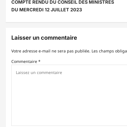
COMPTE RENDU DU CONSEIL DES MINISTRES
a
DU MERCREDI 12 JUILLET 2023
v
i
g
Laisser un commentaire
a
Votre adresse e-mail ne sera pas publiée.
Les champs obliga
t
Commentaire
*
i
o
n
d
’
a