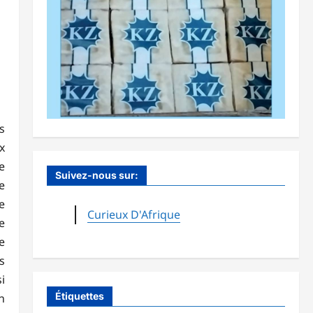
s
x
e
Suivez-nous sur:
e
e
Curieux D'Afrique
e
e
s
i
Étiquettes
n