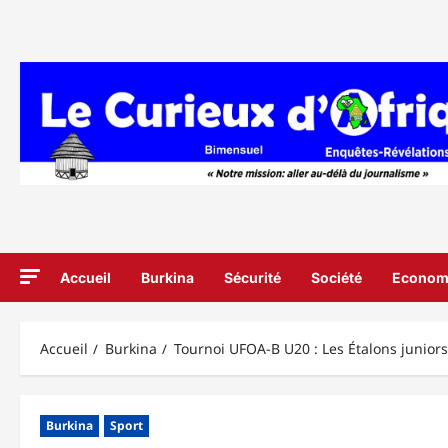
Aller
au
contenu
Accueil
Burkina
Sécurité
Société
Econom
Accueil
Burkina
Tournoi UFOA-B U20 : Les Étalons juniors
Burkina
Sport