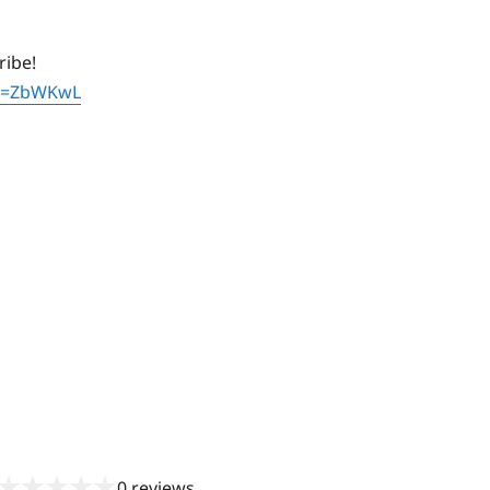
ribe!
id=ZbWKwL
★
★
★
★
★
0
reviews