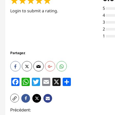
★
★
★
★
★
5
Login to submit a rating.
4
3
2
1
Partagez
Facebook
WhatsApp
Twitter
Email
X
Partager
N
Précédent: