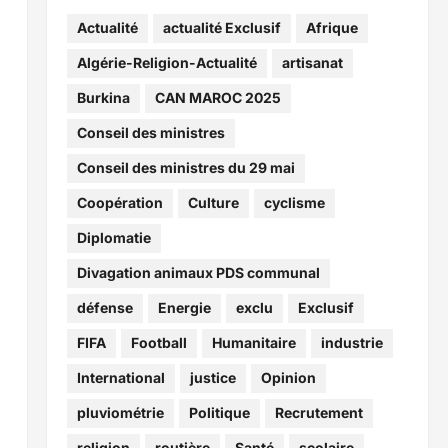
Actualité
actualité Exclusif
Afrique
Algérie-Religion-Actualité
artisanat
Burkina
CAN MAROC 2025
Conseil des ministres
Conseil des ministres du 29 mai
Coopération
Culture
cyclisme
Diplomatie
Divagation animaux PDS communal
défense
Energie
exclu
Exclusif
FIFA
Football
Humanitaire
industrie
International
justice
Opinion
pluviométrie
Politique
Recrutement
religion
routière
Santé
scolaire