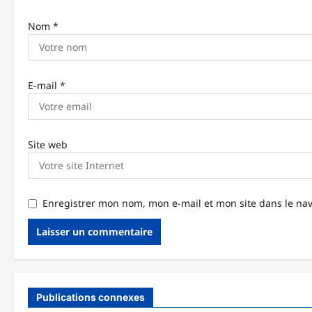
r
t
Nom
*
i
c
E-mail
*
l
e
Site web
Enregistrer mon nom, mon e-mail et mon site dans le n
Publications connexes