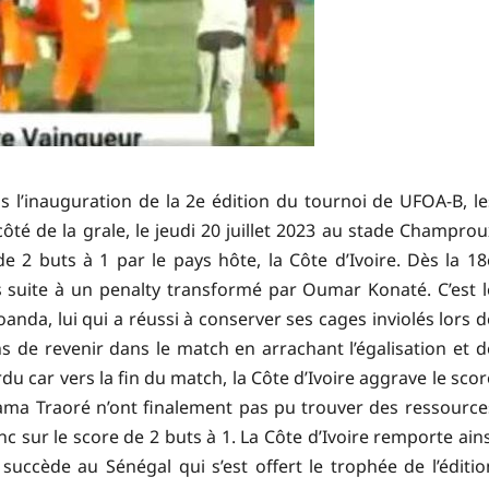
 l’inauguration de la 2e édition du tournoi de UFOA-B, le
côté de la grale, le jeudi 20 juillet 2023 au stade Champrou
de 2 buts à 1 par le pays hôte, la Côte d’Ivoire. Dès la 18
 suite à un penalty transformé par Oumar Konaté. C’est l
anda, lui qui a réussi à conserver ses cages inviolés lors d
ens de revenir dans le match en arrachant l’égalisation et d
rdu car vers la fin du match, la Côte d’Ivoire aggrave le scor
rama Traoré n’ont finalement pas pu trouver des ressource
nc sur le score de 2 buts à 1. La Côte d’Ivoire remporte ains
succède au Sénégal qui s’est offert le trophée de l’éditio