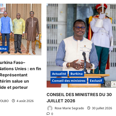
kina
urkina Faso–
tions Unies : en fin
Actualité
Burkina
e Représentant
Conseil des ministres
Exclusif
ntérim salue un
lide et porteur
CONSEIL DES MINISTRES DU 30
JUILLET 2026
VOLBO
4 août 2026
Rose Marie Segrado
30 juillet 2026
0