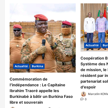
Actualité
Bur
Coopération B
Système des Na
Actualité
Burkina
de mission, l
résident par i
Commémoration de
partenariat so
l’indépendance : Le Capitaine
d’espoir
Ibrahim Traoré appelle les
Marcelin KON
Burkinabè à bâtir un Burkina Faso
0
libre et souverain