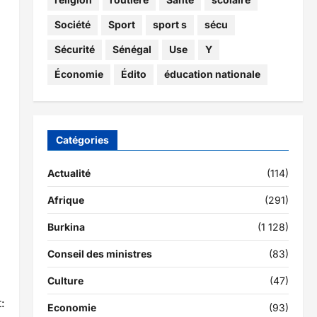
Société
Sport
sport s
sécu
Sécurité
Sénégal
Use
Y
Économie
Édito
éducation nationale
Catégories
Actualité
(114)
Afrique
(291)
Burkina
(1 128)
Conseil des ministres
(83)
Culture
(47)
:
Economie
(93)