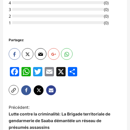
4
(
0
)
3
(
0
)
2
(
0
)
1
(
0
)
Partagez
Facebook
WhatsApp
Twitter
Email
X
Partager
N
Précédent:
a
Lutte contre la criminalité: La Brigade territoriale de
v
gendarmerie de Saaba démantèle un réseau de
présumés assassins