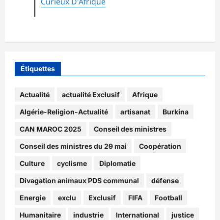
Curieux D'Afrique
Étiquettes
Actualité
actualité Exclusif
Afrique
Algérie-Religion-Actualité
artisanat
Burkina
CAN MAROC 2025
Conseil des ministres
Conseil des ministres du 29 mai
Coopération
Culture
cyclisme
Diplomatie
Divagation animaux PDS communal
défense
Energie
exclu
Exclusif
FIFA
Football
Humanitaire
industrie
International
justice