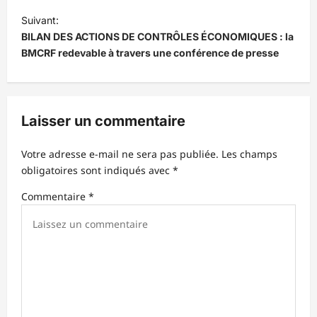
i
Suivant:
g
BILAN DES ACTIONS DE CONTRÔLES ÉCONOMIQUES : la
a
BMCRF redevable à travers une conférence de presse
t
i
o
Laisser un commentaire
n
d
Votre adresse e-mail ne sera pas publiée.
Les champs
obligatoires sont indiqués avec
*
’
Commentaire
*
a
r
t
i
c
l