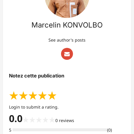
Marcelin KONVOLBO
See author's posts
Notez cette publication
★
★
★
★
★
Login to submit a rating.
0.0
★
★
★
★
★
0
reviews
5
(
0
)