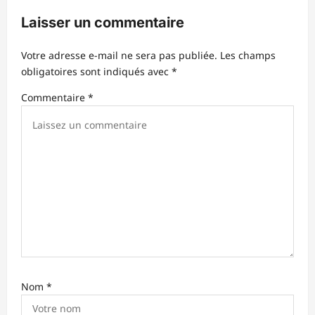
i
Laisser un commentaire
o
n
Votre adresse e-mail ne sera pas publiée.
Les champs
d
obligatoires sont indiqués avec
*
’
Commentaire
*
a
r
t
i
c
l
e
Nom
*