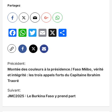
Partagez
Facebook
WhatsApp
Twitter
Email
X
Partager
N
Précédent:
a
Montée des couleurs à la présidence / Faso Mêbo, vérité
v
et intégrité : les trois appels forts du Capitaine Ibrahim
Traoré
i
Suivant:
g
JMC2025 : Le Burkina Faso y prend part
a
t