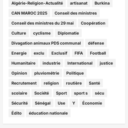
Algérie-Religion-Actualité
artisanat
Burkina
CAN MAROC 2025
Conseil des ministres
Conseil des ministres du 29 mai
Coopération
Culture
cyclisme
Diplomatie
Divagation animaux PDS communal
défense
Energie
exclu
Exclusif
FIFA
Football
Humanitaire
industrie
International
justice
Opinion
pluviométrie
Politique
Recrutement
religion
routière
Santé
scolaire
Société
Sport
sport s
sécu
Sécurité
Sénégal
Use
Y
Économie
Édito
éducation nationale