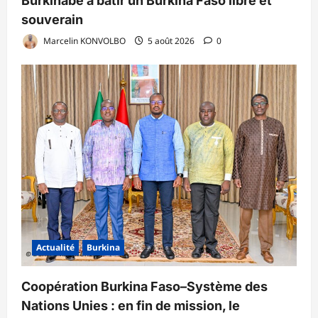
Burkinabè à bâtir un Burkina Faso libre et
souverain
Marcelin KONVOLBO
5 août 2026
0
Actualité
Burkina
Coopération Burkina Faso–Système des
Nations Unies : en fin de mission, le