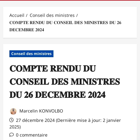
principal
Accueil
Conseil des ministres
𝐂𝐎𝐌𝐏𝐓𝐄 𝐑𝐄𝐍𝐃𝐔 𝐃𝐔 𝐂𝐎𝐍𝐒𝐄𝐈𝐋 𝐃𝐄𝐒 𝐌𝐈𝐍𝐈𝐒𝐓𝐑𝐄𝐒 𝐃𝐔 𝟐𝟔
𝐃𝐄𝐂𝐄𝐌𝐁𝐑𝐄 𝟐𝟎𝟐𝟒
Conseil des ministres
𝐂𝐎𝐌𝐏𝐓𝐄 𝐑𝐄𝐍𝐃𝐔 𝐃𝐔
𝐂𝐎𝐍𝐒𝐄𝐈𝐋 𝐃𝐄𝐒 𝐌𝐈𝐍𝐈𝐒𝐓𝐑𝐄𝐒
𝐃𝐔 𝟐𝟔 𝐃𝐄𝐂𝐄𝐌𝐁𝐑𝐄 𝟐𝟎𝟐𝟒
Marcelin KONVOLBO
27 décembre 2024 (Dernière mise à jour: 2 janvier
2025)
0 commentaire