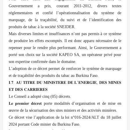
Gouvernement a pris, courant 2011-2012, divers textes
réglementaires et confié l’opérationnalisation du système de
marquage, de la traçabilité, du suivi et de l’identification des
produits de tabac à la société SNEIDER.
Mais diverses limites et insuffisances n’ont pas permis à ce système
de produire les effets escomptés. Il est donc apparu nécessaire de le
repenser pour le rendre plus performant. Ainsi, le Gouvernement a
porté son choix sur la société KAPEO SA, un opérateur privé pour
son expertise confirmée dans le domaine.
L’adoption de ce décret permet de renforcer le système de marquage
et de traçabilité des produits du tabac au Burkina Faso.
𝐈.𝟕. 𝐀𝐔 𝐓𝐈𝐓𝐑𝐄 𝐃𝐔 𝐌𝐈𝐍𝐈𝐒𝐓𝐄𝐑𝐄 𝐃𝐄 𝐋’𝐄𝐍𝐄𝐑𝐆𝐈𝐄, 𝐃𝐄𝐒 𝐌𝐈𝐍𝐄𝐒
𝐄𝐓 𝐃𝐄𝐒 𝐂𝐀𝐑𝐑𝐈𝐄𝐑𝐄𝐒
Le Conseil a adopté cinq (05) décrets.
𝐋𝐞 𝐩𝐫𝐞𝐦𝐢𝐞𝐫 𝐝𝐞́𝐜𝐫𝐞𝐭 porte modalités d’organisation et de mise en
œuvre de la sécurisation des sites miniers et des activités minières.
Ce décret vise l’application de la loi n°016-2024/ALT du 18 juillet
2024 portant Code minier du Burkina Faso.