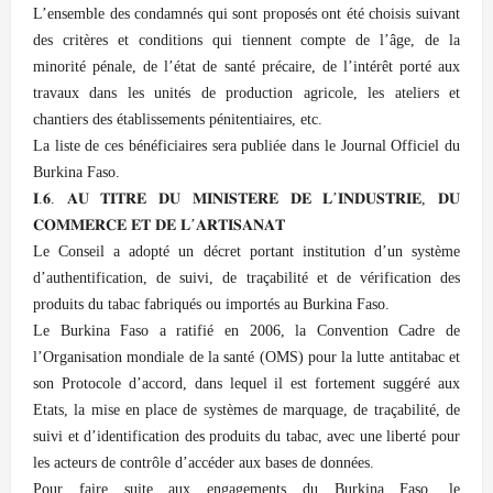
L’ensemble des condamnés qui sont proposés ont été choisis suivant
des critères et conditions qui tiennent compte de l’âge, de la
minorité pénale, de l’état de santé précaire, de l’intérêt porté aux
travaux dans les unités de production agricole, les ateliers et
chantiers des établissements pénitentiaires, etc.
La liste de ces bénéficiaires sera publiée dans le Journal Officiel du
Burkina Faso.
𝐈.𝟔. 𝐀𝐔 𝐓𝐈𝐓𝐑𝐄 𝐃𝐔 𝐌𝐈𝐍𝐈𝐒𝐓𝐄𝐑𝐄 𝐃𝐄 𝐋’𝐈𝐍𝐃𝐔𝐒𝐓𝐑𝐈𝐄, 𝐃𝐔
𝐂𝐎𝐌𝐌𝐄𝐑𝐂𝐄 𝐄𝐓 𝐃𝐄 𝐋’𝐀𝐑𝐓𝐈𝐒𝐀𝐍𝐀𝐓
Le Conseil a adopté un décret portant institution d’un système
d’authentification, de suivi, de traçabilité et de vérification des
produits du tabac fabriqués ou importés au Burkina Faso.
Le Burkina Faso a ratifié en 2006, la Convention Cadre de
l’Organisation mondiale de la santé (OMS) pour la lutte antitabac et
son Protocole d’accord, dans lequel il est fortement suggéré aux
Etats, la mise en place de systèmes de marquage, de traçabilité, de
suivi et d’identification des produits du tabac, avec une liberté pour
les acteurs de contrôle d’accéder aux bases de données.
Pour faire suite aux engagements du Burkina Faso, le