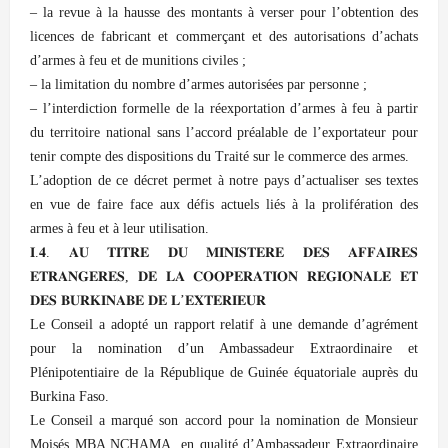
– la revue à la hausse des montants à verser pour l’obtention des
licences de fabricant et commerçant et des autorisations d’achats
d’armes à feu et de munitions civiles ;
– la limitation du nombre d’armes autorisées par personne ;
– l’interdiction formelle de la réexportation d’armes à feu à partir
du territoire national sans l’accord préalable de l’exportateur pour
tenir compte des dispositions du Traité sur le commerce des armes.
L’adoption de ce décret permet à notre pays d’actualiser ses textes
en vue de faire face aux défis actuels liés à la prolifération des
armes à feu et à leur utilisation.
𝐈.𝟒. 𝐀𝐔 𝐓𝐈𝐓𝐑𝐄 𝐃𝐔 𝐌𝐈𝐍𝐈𝐒𝐓𝐄𝐑𝐄 𝐃𝐄𝐒 𝐀𝐅𝐅𝐀𝐈𝐑𝐄𝐒
𝐄𝐓𝐑𝐀𝐍𝐆𝐄𝐑𝐄𝐒, 𝐃𝐄 𝐋𝐀 𝐂𝐎𝐎𝐏𝐄𝐑𝐀𝐓𝐈𝐎𝐍 𝐑𝐄𝐆𝐈𝐎𝐍𝐀𝐋𝐄 𝐄𝐓
𝐃𝐄𝐒 𝐁𝐔𝐑𝐊𝐈𝐍𝐀𝐁𝐄 𝐃𝐄 𝐋’𝐄𝐗𝐓𝐄𝐑𝐈𝐄𝐔𝐑
Le Conseil a adopté un rapport relatif à une demande d’agrément
pour la nomination d’un Ambassadeur Extraordinaire et
Plénipotentiaire de la République de Guinée équatoriale auprès du
Burkina Faso.
Le Conseil a marqué son accord pour la nomination de Monsieur
Moisés MBA NCHAMA, en qualité d’Ambassadeur Extraordinaire