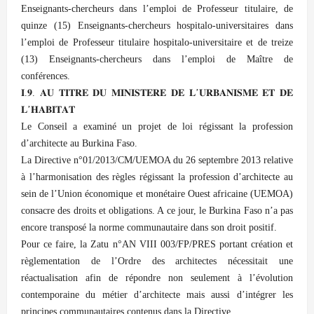
Enseignants-chercheurs dans l’emploi de Professeur titulaire, de
quinze (15) Enseignants-chercheurs hospitalo-universitaires dans
l’emploi de Professeur titulaire hospitalo-universitaire et de treize
(13) Enseignants-chercheurs dans l’emploi de Maître de
conférences.
𝐈.𝟗. 𝐀𝐔 𝐓𝐈𝐓𝐑𝐄 𝐃𝐔 𝐌𝐈𝐍𝐈𝐒𝐓𝐄𝐑𝐄 𝐃𝐄 𝐋’𝐔𝐑𝐁𝐀𝐍𝐈𝐒𝐌𝐄 𝐄𝐓 𝐃𝐄
𝐋’𝐇𝐀𝐁𝐈𝐓𝐀𝐓
Le Conseil a examiné un projet de loi régissant la profession
d’architecte au Burkina Faso.
La Directive n°01/2013/CM/UEMOA du 26 septembre 2013 relative
à l’harmonisation des règles régissant la profession d’architecte au
sein de l’Union économique et monétaire Ouest africaine (UEMOA)
consacre des droits et obligations. A ce jour, le Burkina Faso n’a pas
encore transposé la norme communautaire dans son droit positif.
Pour ce faire, la Zatu n°AN VIII 003/FP/PRES portant création et
règlementation de l’Ordre des architectes nécessitait une
réactualisation afin de répondre non seulement à l’évolution
contemporaine du métier d’architecte mais aussi d’intégrer les
principes communautaires contenus dans la Directive.