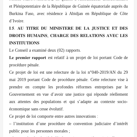
et Plénipotentiaire de la République de Guinée équatoriale auprès du
Burkina Faso, avec résidence à Abidjan en République de Côte
d’Ivoire.
𝐈.𝟓. 𝐀𝐔 𝐓𝐈𝐓𝐑𝐄 𝐃𝐔 𝐌𝐈𝐍𝐈𝐒𝐓𝐄𝐑𝐄 𝐃𝐄 𝐋𝐀 𝐉𝐔𝐒𝐓𝐈𝐂𝐄 𝐄𝐓 𝐃𝐄𝐒
𝐃𝐑𝐎𝐈𝐓𝐒 𝐇𝐔𝐌𝐀𝐈𝐍𝐒, 𝐂𝐇𝐀𝐑𝐆𝐄 𝐃𝐄𝐒 𝐑𝐄𝐋𝐀𝐓𝐈𝐎𝐍𝐒 𝐀𝐕𝐄𝐂 𝐋𝐄𝐒
𝐈𝐍𝐒𝐓𝐈𝐓𝐔𝐓𝐈𝐎𝐍𝐒
Le Conseil a examiné deux (02) rapports.
𝐋𝐞 𝐩𝐫𝐞𝐦𝐢𝐞𝐫 𝐫𝐚𝐩𝐩𝐨𝐫𝐭 est relatif à un projet de loi portant Code de
procédure pénale.
Ce projet de loi est une relecture de la loi n°040-2019/AN du 29
mai 2019 portant Code de procédure pénale. Cette relecture vise à
prendre en compte les profondes réformes entreprises par le
Gouvernement en vue d’avoir une justice qui réponde réellement
aux attentes des populations et qui s’adapte au contexte socio-
économique sans cesse évolutif.
Ce projet de loi comporte entre autres innovations :
– l’institution d’une procédure de convention judiciaire d’intérêt
public pour les personnes morales ;