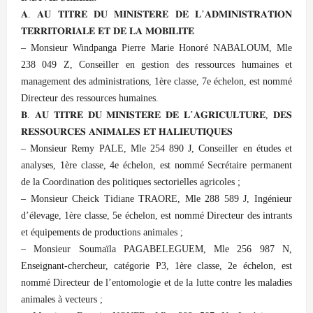
𝐀. 𝐀𝐔 𝐓𝐈𝐓𝐑𝐄 𝐃𝐔 𝐌𝐈𝐍𝐈𝐒𝐓𝐄𝐑𝐄 𝐃𝐄 𝐋’𝐀𝐃𝐌𝐈𝐍𝐈𝐒𝐓𝐑𝐀𝐓𝐈𝐎𝐍
𝐓𝐄𝐑𝐑𝐈𝐓𝐎𝐑𝐈𝐀𝐋𝐄 𝐄𝐓 𝐃𝐄 𝐋𝐀 𝐌𝐎𝐁𝐈𝐋𝐈𝐓𝐄
– Monsieur Windpanga Pierre Marie Honoré NABALOUM, Mle
238 049 Z, Conseiller en gestion des ressources humaines et
management des administrations, 1ère classe, 7e échelon, est nommé
Directeur des ressources humaines.
𝐁. 𝐀𝐔 𝐓𝐈𝐓𝐑𝐄 𝐃𝐔 𝐌𝐈𝐍𝐈𝐒𝐓𝐄𝐑𝐄 𝐃𝐄 𝐋’𝐀𝐆𝐑𝐈𝐂𝐔𝐋𝐓𝐔𝐑𝐄, 𝐃𝐄𝐒
𝐑𝐄𝐒𝐒𝐎𝐔𝐑𝐂𝐄𝐒 𝐀𝐍𝐈𝐌𝐀𝐋𝐄𝐒 𝐄𝐓 𝐇𝐀𝐋𝐈𝐄𝐔𝐓𝐈𝐐𝐔𝐄𝐒
– Monsieur Remy PALE, Mle 254 890 J, Conseiller en études et
analyses, 1ère classe, 4e échelon, est nommé Secrétaire permanent
de la Coordination des politiques sectorielles agricoles ;
– Monsieur Cheick Tidiane TRAORE, Mle 288 589 J, Ingénieur
d’élevage, 1ère classe, 5e échelon, est nommé Directeur des intrants
et équipements de productions animales ;
– Monsieur Soumaïla PAGABELEGUEM, Mle 256 987 N,
Enseignant-chercheur, catégorie P3, 1ère classe, 2e échelon, est
nommé Directeur de l’entomologie et de la lutte contre les maladies
animales à vecteurs ;