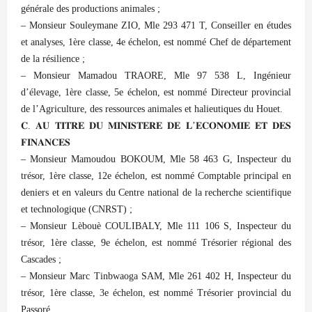
générale des productions animales ;
– Monsieur Souleymane ZIO, Mle 293 471 T, Conseiller en études
et analyses, 1ère classe, 4e échelon, est nommé Chef de département
de la résilience ;
– Monsieur Mamadou TRAORE, Mle 97 538 L, Ingénieur
d’élevage, 1ère classe, 5e échelon, est nommé Directeur provincial
de l’Agriculture, des ressources animales et halieutiques du Houet.
𝐂. 𝐀𝐔 𝐓𝐈𝐓𝐑𝐄 𝐃𝐔 𝐌𝐈𝐍𝐈𝐒𝐓𝐄𝐑𝐄 𝐃𝐄 𝐋’𝐄𝐂𝐎𝐍𝐎𝐌𝐈𝐄 𝐄𝐓 𝐃𝐄𝐒
𝐅𝐈𝐍𝐀𝐍𝐂𝐄𝐒
– Monsieur Mamoudou BOKOUM, Mle 58 463 G, Inspecteur du
trésor, 1ère classe, 12e échelon, est nommé Comptable principal en
deniers et en valeurs du Centre national de la recherche scientifique
et technologique (CNRST) ;
– Monsieur Lèbouè COULIBALY, Mle 111 106 S, Inspecteur du
trésor, 1ère classe, 9e échelon, est nommé Trésorier régional des
Cascades ;
– Monsieur Marc Tinbwaoga SAM, Mle 261 402 H, Inspecteur du
trésor, 1ère classe, 3e échelon, est nommé Trésorier provincial du
Passoré.