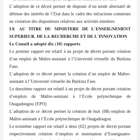
L’adoption de ce décret permet de disposer d’un mode alternatif de
défense des intérêts de l’Etat dans le cadre des infractions commises
en violation des dispositions relatives aux activités minières.
𝐈.𝟖. 𝐀𝐔 𝐓𝐈𝐓𝐑𝐄 𝐃𝐔 𝐌𝐈𝐍𝐈𝐒𝐓𝐄𝐑𝐄 𝐃𝐄 𝐋’𝐄𝐍𝐒𝐄𝐈𝐆𝐍𝐄𝐌𝐄𝐍𝐓
𝐒𝐔𝐏𝐄𝐑𝐈𝐄𝐔𝐑, 𝐃𝐄 𝐋𝐀 𝐑𝐄𝐂𝐇𝐄𝐑𝐂𝐇𝐄 𝐄𝐓 𝐃𝐄 𝐋’𝐈𝐍𝐍𝐎𝐕𝐀𝐓𝐈𝐎𝐍
𝐋𝐞 𝐂𝐨𝐧𝐬𝐞𝐢𝐥 𝐚 𝐚𝐝𝐨𝐩𝐭𝐞́ 𝐝𝐢𝐱 (𝟏𝟎) 𝐫𝐚𝐩𝐩𝐨𝐫𝐭𝐬.
Le premier rapport est relatif à un projet de décret portant création
d’un emploi de Maître-assistant à l’Université virtuelle du Burkina
Faso.
L’adoption de ce décret permet la création d’un emploi de Maître-
assistant à l’Université virtuelle du Burkina Faso.
Le deuxième rapport est relatif à un projet de décret portant création
d’emplois de Maître-assistant à l’Ecole polytechnique de
Ouagadougou (EPO).
L’adoption de ce décret permet la création de huit (08) emplois de
Maître-assistant à l’Ecole polytechnique de Ouagadougou.
Le troisième rapport est relatif à deux (02) projets de décret portant
respectivement création d’emplois et nomination d’Enseignants-