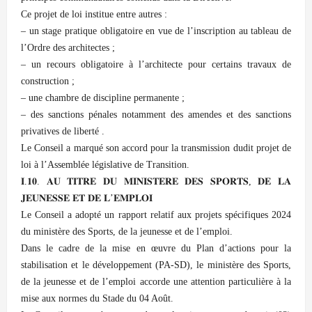
Ce projet de loi institue entre autres :
– un stage pratique obligatoire en vue de l’inscription au tableau de
l’Ordre des architectes ;
– un recours obligatoire à l’architecte pour certains travaux de
construction ;
– une chambre de discipline permanente ;
– des sanctions pénales notamment des amendes et des sanctions
privatives de liberté .
Le Conseil a marqué son accord pour la transmission dudit projet de
loi à l’Assemblée législative de Transition.
𝐈.𝟏𝟎. 𝐀𝐔 𝐓𝐈𝐓𝐑𝐄 𝐃𝐔 𝐌𝐈𝐍𝐈𝐒𝐓𝐄𝐑𝐄 𝐃𝐄𝐒 𝐒𝐏𝐎𝐑𝐓𝐒, 𝐃𝐄 𝐋𝐀
𝐉𝐄𝐔𝐍𝐄𝐒𝐒𝐄 𝐄𝐓 𝐃𝐄 𝐋’𝐄𝐌𝐏𝐋𝐎𝐈
Le Conseil a adopté un rapport relatif aux projets spécifiques 2024
du ministère des Sports, de la jeunesse et de l’emploi.
Dans le cadre de la mise en œuvre du Plan d’actions pour la
stabilisation et le développement (PA-SD), le ministère des Sports,
de la jeunesse et de l’emploi accorde une attention particulière à la
mise aux normes du Stade du 04 Août.