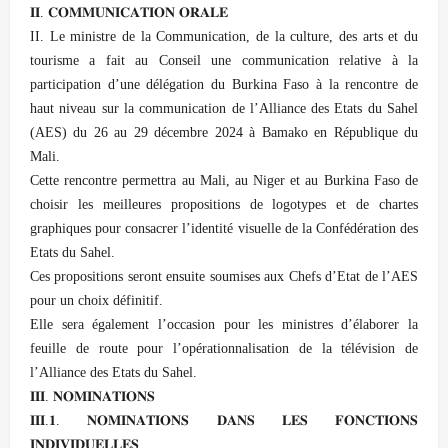
𝐈𝐈. 𝐂𝐎𝐌𝐌𝐔𝐍𝐈𝐂𝐀𝐓𝐈𝐎𝐍 𝐎𝐑𝐀𝐋𝐄
II. Le ministre de la Communication, de la culture, des arts et du
tourisme a fait au Conseil une communication relative à la
participation d’une délégation du Burkina Faso à la rencontre de
haut niveau sur la communication de l’Alliance des Etats du Sahel
(AES) du 26 au 29 décembre 2024 à Bamako en République du
Mali.
Cette rencontre permettra au Mali, au Niger et au Burkina Faso de
choisir les meilleures propositions de logotypes et de chartes
graphiques pour consacrer l’identité visuelle de la Confédération des
Etats du Sahel.
Ces propositions seront ensuite soumises aux Chefs d’Etat de l’AES
pour un choix définitif.
Elle sera également l’occasion pour les ministres d’élaborer la
feuille de route pour l’opérationnalisation de la télévision de
l’Alliance des Etats du Sahel.
𝐈𝐈𝐈. 𝐍𝐎𝐌𝐈𝐍𝐀𝐓𝐈𝐎𝐍𝐒
𝐈𝐈𝐈.𝟏. 𝐍𝐎𝐌𝐈𝐍𝐀𝐓𝐈𝐎𝐍𝐒 𝐃𝐀𝐍𝐒 𝐋𝐄𝐒 𝐅𝐎𝐍𝐂𝐓𝐈𝐎𝐍𝐒
𝐈𝐍𝐃𝐈𝐕𝐈𝐃𝐔𝐄𝐋𝐋𝐄𝐒