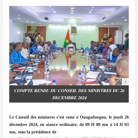
𝐂𝐎𝐌𝐏𝐓𝐄 𝐑𝐄𝐍𝐃𝐔 𝐃𝐔 𝐂𝐎𝐍𝐒𝐄𝐈𝐋 𝐃𝐄𝐒 𝐌𝐈𝐍𝐈𝐒𝐓𝐑𝐄𝐒 𝐃𝐔 𝟐𝟔
𝐃𝐄𝐂𝐄𝐌𝐁𝐑𝐄 𝟐𝟎𝟐𝟒
Le Conseil des ministres s’est tenu à Ouagadougou, le jeudi 26
décembre 2024, en séance ordinaire, de 09 H 00 mn à 14 H 03
mn, sous la présidence de