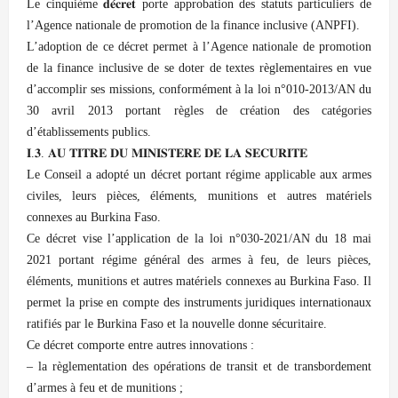
Le cinquième 𝐝𝐞́𝐜𝐫𝐞𝐭 porte approbation des statuts particuliers de
l’Agence nationale de promotion de la finance inclusive (ANPFI).
L’adoption de ce décret permet à l’Agence nationale de promotion
de la finance inclusive de se doter de textes règlementaires en vue
d’accomplir ses missions, conformément à la loi n°010-2013/AN du
30 avril 2013 portant règles de création des catégories
d’établissements publics.
𝐈.𝟑. 𝐀𝐔 𝐓𝐈𝐓𝐑𝐄 𝐃𝐔 𝐌𝐈𝐍𝐈𝐒𝐓𝐄𝐑𝐄 𝐃𝐄 𝐋𝐀 𝐒𝐄𝐂𝐔𝐑𝐈𝐓𝐄
Le Conseil a adopté un décret portant régime applicable aux armes
civiles, leurs pièces, éléments, munitions et autres matériels
connexes au Burkina Faso.
Ce décret vise l’application de la loi n°030-2021/AN du 18 mai
2021 portant régime général des armes à feu, de leurs pièces,
éléments, munitions et autres matériels connexes au Burkina Faso. Il
permet la prise en compte des instruments juridiques internationaux
ratifiés par le Burkina Faso et la nouvelle donne sécuritaire.
Ce décret comporte entre autres innovations :
– la règlementation des opérations de transit et de transbordement
d’armes à feu et de munitions ;