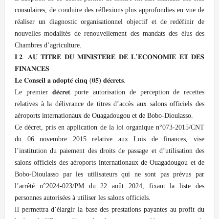
consulaires, de conduire des réflexions plus approfondies en vue de
réaliser un diagnostic organisationnel objectif et de redéfinir de
nouvelles modalités de renouvellement des mandats des élus des
Chambres d’agriculture.
𝐈.𝟐. 𝐀𝐔 𝐓𝐈𝐓𝐑𝐄 𝐃𝐔 𝐌𝐈𝐍𝐈𝐒𝐓𝐄𝐑𝐄 𝐃𝐄 𝐋’𝐄𝐂𝐎𝐍𝐎𝐌𝐈𝐄 𝐄𝐓 𝐃𝐄𝐒
𝐅𝐈𝐍𝐀𝐍𝐂𝐄𝐒
𝐋𝐞 𝐂𝐨𝐧𝐬𝐞𝐢𝐥 𝐚 𝐚𝐝𝐨𝐩𝐭𝐞́ 𝐜𝐢𝐧𝐪 (𝟎𝟓) 𝐝𝐞́𝐜𝐫𝐞𝐭𝐬.
Le premier 𝐝𝐞́𝐜𝐫𝐞𝐭 porte autorisation de perception de recettes
relatives à la délivrance de titres d’accès aux salons officiels des
aéroports internationaux de Ouagadougou et de Bobo-Dioulasso.
Ce décret, pris en application de la loi organique n°073-2015/CNT
du 06 novembre 2015 relative aux Lois de finances, vise
l’institution du paiement des droits de passage et d’utilisation des
salons officiels des aéroports internationaux de Ouagadougou et de
Bobo-Dioulasso par les utilisateurs qui ne sont pas prévus par
l’arrêté n°2024-023/PM du 22 août 2024, fixant la liste des
personnes autorisées à utiliser les salons officiels.
Il permettra d’élargir la base des prestations payantes au profit du