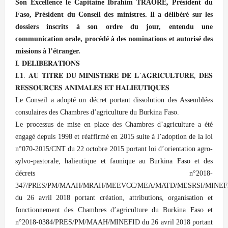
Son Excellence le Capitaine Ibrahim TRAORE, Président du
Faso, Président du Conseil des ministres. Il a délibéré sur les
dossiers inscrits à son ordre du jour, entendu une
communication orale, procédé à des nominations et autorisé des
missions à l’étranger.
𝐈. 𝐃𝐄𝐋𝐈𝐁𝐄𝐑𝐀𝐓𝐈𝐎𝐍𝐒
𝐈.𝟏. 𝐀𝐔 𝐓𝐈𝐓𝐑𝐄 𝐃𝐔 𝐌𝐈𝐍𝐈𝐒𝐓𝐄𝐑𝐄 𝐃𝐄 𝐋’𝐀𝐆𝐑𝐈𝐂𝐔𝐋𝐓𝐔𝐑𝐄, 𝐃𝐄𝐒
𝐑𝐄𝐒𝐒𝐎𝐔𝐑𝐂𝐄𝐒 𝐀𝐍𝐈𝐌𝐀𝐋𝐄𝐒 𝐄𝐓 𝐇𝐀𝐋𝐈𝐄𝐔𝐓𝐈𝐐𝐔𝐄𝐒
Le Conseil a adopté un décret portant dissolution des Assemblées
consulaires des Chambres d’agriculture du Burkina Faso.
Le processus de mise en place des Chambres d’agriculture a été
engagé depuis 1998 et réaffirmé en 2015 suite à l’adoption de la loi
n°070-2015/CNT du 22 octobre 2015 portant loi d’orientation agro-
sylvo-pastorale, halieutique et faunique au Burkina Faso et des
décrets n°2018-
347/PRES/PM/MAAH/MRAH/MEEVCC/MEA/MATD/MESRSI/MINEF
du 26 avril 2018 portant création, attributions, organisation et
fonctionnement des Chambres d’agriculture du Burkina Faso et
n°2018-0384/PRES/PM/MAAH/MINEFID du 26 avril 2018 portant