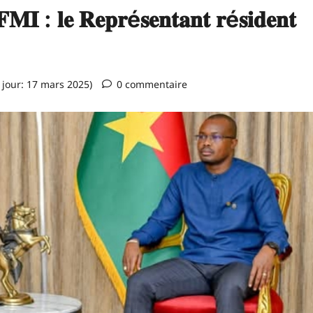
𝐌𝐈 : 𝐥𝐞 𝐑𝐞𝐩𝐫é𝐬𝐞𝐧𝐭𝐚𝐧𝐭 𝐫é𝐬𝐢𝐝𝐞𝐧𝐭
 jour: 17 mars 2025)
0 commentaire