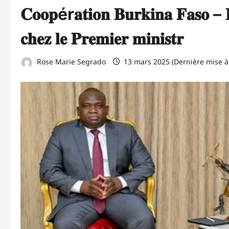
𝐂𝐨𝐨𝐩ér𝐚𝐭𝐢𝐨𝐧 𝐁𝐮𝐫𝐤𝐢𝐧𝐚 𝐅𝐚𝐬𝐨 – 𝐅
𝐜𝐡𝐞𝐳 𝐥𝐞 𝐏𝐫𝐞𝐦𝐢𝐞𝐫 𝐦𝐢𝐧𝐢𝐬𝐭𝐫
Rose Marie Segrado
13 mars 2025 (Dernière mise à