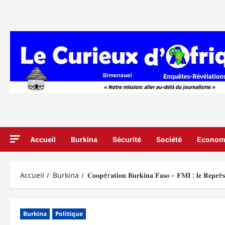
Aller
au
contenu
Accueil
Burkina
Sécurité
Société
Econom
Accueil
Burkina
𝐂𝐨𝐨𝐩ér𝐚𝐭𝐢𝐨𝐧 𝐁𝐮𝐫𝐤𝐢𝐧𝐚 𝐅𝐚𝐬𝐨 – 𝐅𝐌𝐈 : 𝐥𝐞 𝐑𝐞𝐩𝐫é𝐬𝐞𝐧
Burkina
Politique