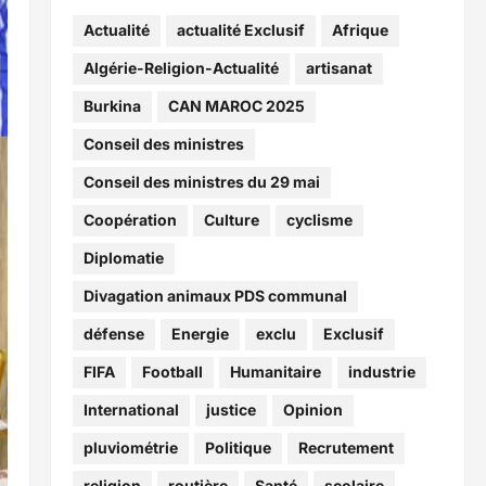
Actualité
actualité Exclusif
Afrique
Algérie-Religion-Actualité
artisanat
Burkina
CAN MAROC 2025
Conseil des ministres
Conseil des ministres du 29 mai
Coopération
Culture
cyclisme
Diplomatie
Divagation animaux PDS communal
défense
Energie
exclu
Exclusif
FIFA
Football
Humanitaire
industrie
International
justice
Opinion
pluviométrie
Politique
Recrutement
religion
routière
Santé
scolaire