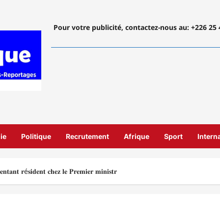
Pour votre publicité, contactez-nous
au: +226 25 
ie
Politique
Recrutement
Afrique
Sport
Intern
𝐚𝐧𝐭 𝐫é𝐬𝐢𝐝𝐞𝐧𝐭 𝐜𝐡𝐞𝐳 𝐥𝐞 𝐏𝐫𝐞𝐦𝐢𝐞𝐫 𝐦𝐢𝐧𝐢𝐬𝐭𝐫