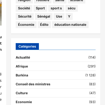
Société
Sport
sport s
sécu
Sécurité
Sénégal
Use
Y
Économie
Édito
éducation nationale
u
t
Catégories
n
Actualité
(114)
Afrique
(291)
é
Burkina
(1 128)
s
Conseil des ministres
(83)
r
u
Culture
(47)
e
Economie
(93)