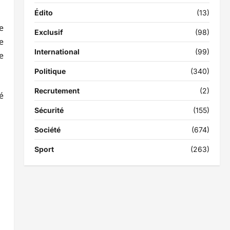
Édito
(13)
e
Exclusif
(98)
e
International
(99)
e
Politique
(340)
Recrutement
(2)
é
Sécurité
(155)
Société
(674)
Sport
(263)