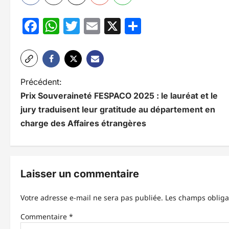
Facebook
WhatsApp
Twitter
Email
X
Partager
N
Précédent:
Prix Souveraineté FESPACO 2025 : le lauréat et le
a
jury traduisent leur gratitude au département en
v
charge des Affaires étrangères
i
g
Laisser un commentaire
a
t
Votre adresse e-mail ne sera pas publiée.
Les champs obliga
i
Commentaire
*