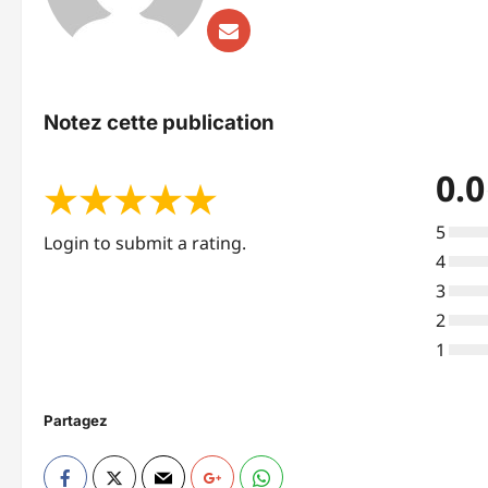
Notez cette publication
0.0
★
★
★
★
★
5
Login to submit a rating.
4
3
2
1
Partagez