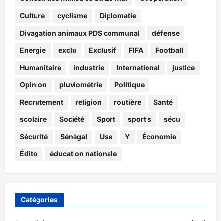
Culture
cyclisme
Diplomatie
Divagation animaux PDS communal
défense
Energie
exclu
Exclusif
FIFA
Football
Humanitaire
industrie
International
justice
Opinion
pluviométrie
Politique
Recrutement
religion
routière
Santé
scolaire
Société
Sport
sport s
sécu
Sécurité
Sénégal
Use
Y
Économie
Édito
éducation nationale
Catégories