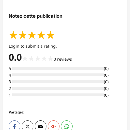
Notez cette publication
★
★
★
★
★
Login to submit a rating.
0.0
★
★
★
★
★
0
reviews
5
(
0
)
4
(
0
)
3
(
0
)
2
(
0
)
1
(
0
)
Partagez