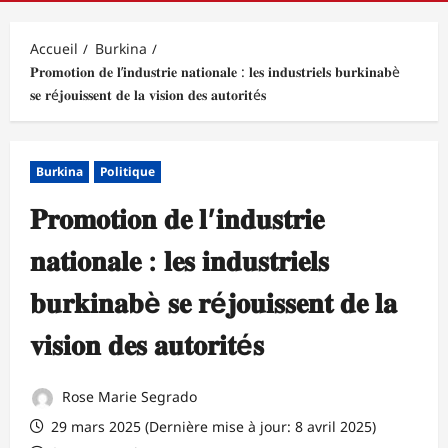
principal
Accueil
Burkina
𝐏𝐫𝐨𝐦𝐨𝐭𝐢𝐨𝐧 𝐝𝐞 𝐥’𝐢𝐧𝐝𝐮𝐬𝐭𝐫𝐢𝐞 𝐧𝐚𝐭𝐢𝐨𝐧𝐚𝐥𝐞 : 𝐥𝐞𝐬 𝐢𝐧𝐝𝐮𝐬𝐭𝐫𝐢𝐞𝐥𝐬 𝐛𝐮𝐫𝐤𝐢𝐧𝐚𝐛è
𝐬𝐞 𝐫é𝐣𝐨𝐮𝐢𝐬𝐬𝐞𝐧𝐭 𝐝𝐞 𝐥𝐚 𝐯𝐢𝐬𝐢𝐨𝐧 𝐝𝐞𝐬 𝐚𝐮𝐭𝐨𝐫𝐢𝐭é𝐬
Burkina
Politique
𝐏𝐫𝐨𝐦𝐨𝐭𝐢𝐨𝐧 𝐝𝐞 𝐥’𝐢𝐧𝐝𝐮𝐬𝐭𝐫𝐢𝐞
𝐧𝐚𝐭𝐢𝐨𝐧𝐚𝐥𝐞 : 𝐥𝐞𝐬 𝐢𝐧𝐝𝐮𝐬𝐭𝐫𝐢𝐞𝐥𝐬
𝐛𝐮𝐫𝐤𝐢𝐧𝐚𝐛è 𝐬𝐞 𝐫é𝐣𝐨𝐮𝐢𝐬𝐬𝐞𝐧𝐭 𝐝𝐞 𝐥𝐚
𝐯𝐢𝐬𝐢𝐨𝐧 𝐝𝐞𝐬 𝐚𝐮𝐭𝐨𝐫𝐢𝐭é𝐬
Rose Marie Segrado
29 mars 2025 (Dernière mise à jour: 8 avril 2025)