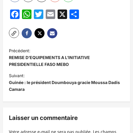
Facebook
WhatsApp
Twitter
Email
X
Partager
N
Précédent:
a
REMISE D’EQUIPEMENTS A L’INITIATIVE
v
PRESIDENTIELLE FASO MEBO
i
Suivant:
Guinée : le président Doumbouya gracie Moussa Dadis
g
Camara
a
t
i
Laisser un commentaire
o
n
Votre adresse e-mail ne sera pas publiée.
Les champs