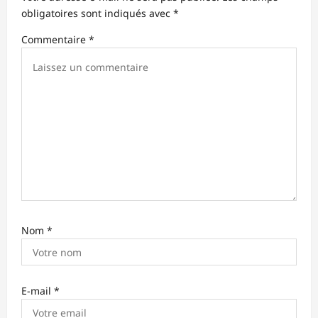
d
obligatoires sont indiqués avec
*
’
Commentaire
*
a
r
t
i
c
l
e
Nom
*
E-mail
*