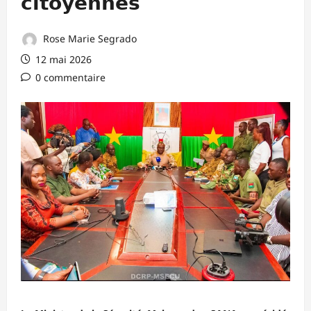
𝗰𝗶𝘁𝗼𝘆𝗲𝗻𝗻𝗲𝘀
Rose Marie Segrado
12 mai 2026
0 commentaire