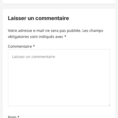
i
o
Laisser un commentaire
n
d
Votre adresse e-mail ne sera pas publiée.
Les champs
obligatoires sont indiqués avec
*
’
Commentaire
*
a
r
t
i
c
l
e
Nom
*