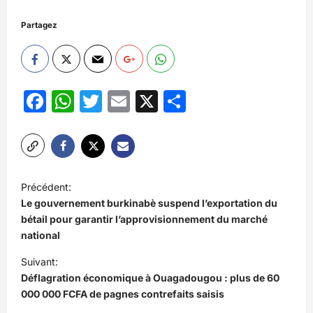
Partagez
Facebook
WhatsApp
Twitter
Email
X
Partager
N
Précédent:
a
Le gouvernement burkinabè suspend l’exportation du
v
bétail pour garantir l’approvisionnement du marché
national
i
Suivant:
g
Déflagration économique à Ouagadougou : plus de 60
a
000 000 FCFA de pagnes contrefaits saisis
t