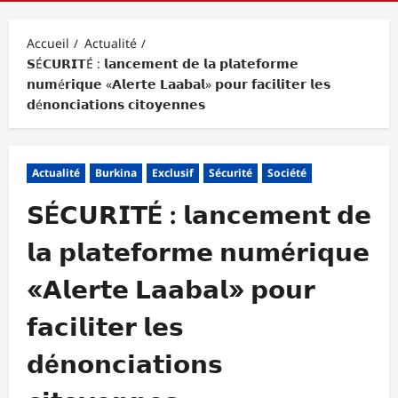
principal
Accueil
Actualité
𝗦É𝗖𝗨𝗥𝗜𝗧É : 𝗹𝗮𝗻𝗰𝗲𝗺𝗲𝗻𝘁 𝗱𝗲 𝗹𝗮 𝗽𝗹𝗮𝘁𝗲𝗳𝗼𝗿𝗺𝗲
𝗻𝘂𝗺é𝗿𝗶𝗾𝘂𝗲 «𝗔𝗹𝗲𝗿𝘁𝗲 𝗟𝗮𝗮𝗯𝗮𝗹» 𝗽𝗼𝘂𝗿 𝗳𝗮𝗰𝗶𝗹𝗶𝘁𝗲𝗿 𝗹𝗲𝘀
𝗱é𝗻𝗼𝗻𝗰𝗶𝗮𝘁𝗶𝗼𝗻𝘀 𝗰𝗶𝘁𝗼𝘆𝗲𝗻𝗻𝗲𝘀
Actualité
Burkina
Exclusif
Sécurité
Société
𝗦É𝗖𝗨𝗥𝗜𝗧É : 𝗹𝗮𝗻𝗰𝗲𝗺𝗲𝗻𝘁 𝗱𝗲
𝗹𝗮 𝗽𝗹𝗮𝘁𝗲𝗳𝗼𝗿𝗺𝗲 𝗻𝘂𝗺é𝗿𝗶𝗾𝘂𝗲
«𝗔𝗹𝗲𝗿𝘁𝗲 𝗟𝗮𝗮𝗯𝗮𝗹» 𝗽𝗼𝘂𝗿
𝗳𝗮𝗰𝗶𝗹𝗶𝘁𝗲𝗿 𝗹𝗲𝘀
𝗱é𝗻𝗼𝗻𝗰𝗶𝗮𝘁𝗶𝗼𝗻𝘀