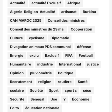
Actualité
actualité Exclusif
Afrique
Algérie-Religion-Actualité
artisanat
Burkina
CAN MAROC 2025
Conseil des ministres
Conseil des ministres du 29 mai
Coopération
Culture
cyclisme
Diplomatie
Divagation animaux PDS communal
défense
Energie
exclu
Exclusif
FIFA
Football
Humanitaire
industrie
International
justice
Opinion
pluviométrie
Politique
Recrutement
religion
routière
Santé
scolaire
Société
Sport
sport s
sécu
Sécurité
Sénégal
Use
Y
Économie
Édito
éducation nationale