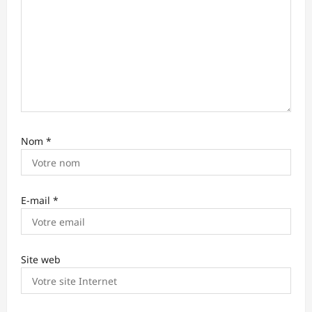
t
i
c
l
e
Nom
*
E-mail
*
Site web