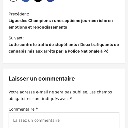
N
Précédent:
a
Ligue des Champions : une septième journée riche en
v
émotions et rebondissements
i
Suivant:
Lutte contre le trafic de stupéfiants : Deux trafiquants de
g
cannabis mis aux arrêts par la Police Nationale à Pô
a
t
i
Laisser un commentaire
o
n
Votre adresse e-mail ne sera pas publiée.
Les champs
d
obligatoires sont indiqués avec
*
’
Commentaire
*
a
r