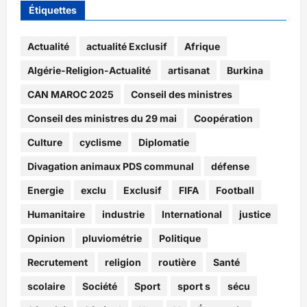
Étiquettes
Actualité
actualité Exclusif
Afrique
Algérie-Religion-Actualité
artisanat
Burkina
CAN MAROC 2025
Conseil des ministres
Conseil des ministres du 29 mai
Coopération
Culture
cyclisme
Diplomatie
Divagation animaux PDS communal
défense
Energie
exclu
Exclusif
FIFA
Football
Humanitaire
industrie
International
justice
Opinion
pluviométrie
Politique
Recrutement
religion
routière
Santé
scolaire
Société
Sport
sport s
sécu