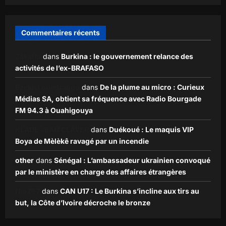
Commentaires récents
Zakaria
dans
Burkina : le gouvernement relance des
activités de l’ex-BRAFASO
Ezekiel ouédraogo
dans
De la plume au micro : Curieux
Médias SA, obtient sa fréquence avec Radio Bourgade
FM 94.3 à Ouahigouya
KLADE JEAN CLAVER
dans
Duékoué : Le maquis VIP
Boya de Mèlèkê ravagé par un incendie
other
dans
Sénégal : L’ambassadeur ukrainien convoqué
par le ministère en charge des affaires étrangères
Nia257
dans
CAN U17 : Le Burkina s’incline aux tirs au
but, la Côte d’Ivoire décroche le bronze