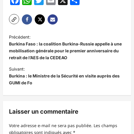
Facebook
WhatsApp
Twitter
Email
X
Partager
N
Précédent:
a
Burkina Faso : la coalition Burkina-Russie appelle à une
v
mobilisation générale pour le premier anniversaire du
retrait de l’AES de la CEDEAO
i
Suivant:
g
Burkina : le Ministre de la Sécurité en visite auprès des
a
GUMI de Fo
t
i
o
Laisser un commentaire
n
d
Votre adresse e-mail ne sera pas publiée.
Les champs
obligatoires sont indiqués avec
*