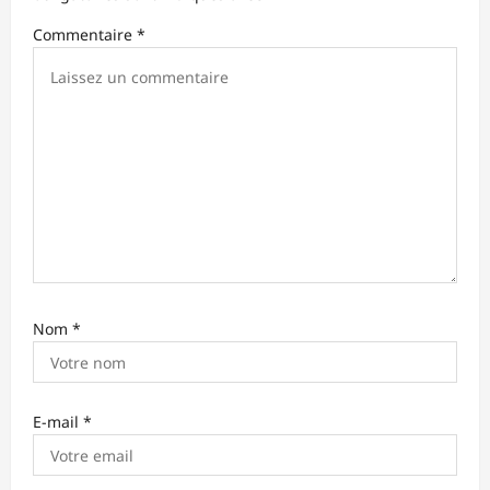
’
Commentaire
*
a
r
t
i
c
l
e
Nom
*
E-mail
*