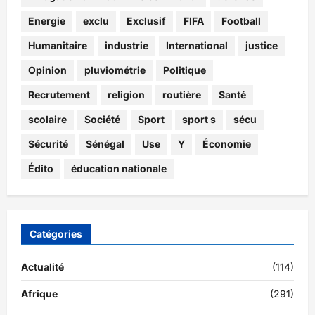
Energie
exclu
Exclusif
FIFA
Football
Humanitaire
industrie
International
justice
Opinion
pluviométrie
Politique
Recrutement
religion
routière
Santé
scolaire
Société
Sport
sport s
sécu
Sécurité
Sénégal
Use
Y
Économie
Édito
éducation nationale
Catégories
Actualité
(114)
Afrique
(291)