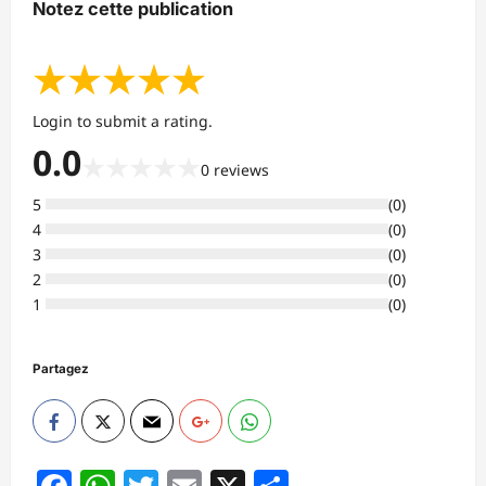
Notez cette publication
★
★
★
★
★
Login to submit a rating.
0.0
★
★
★
★
★
0
reviews
5
(
0
)
4
(
0
)
3
(
0
)
2
(
0
)
1
(
0
)
Partagez