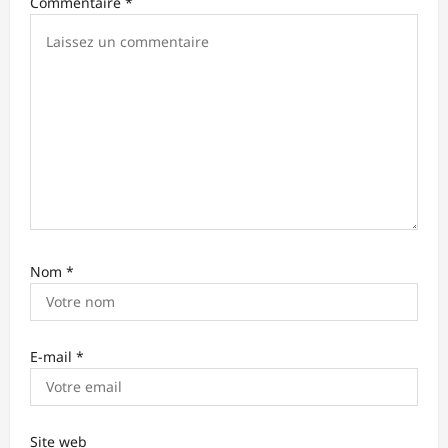
Commentaire
*
a
r
t
i
c
l
e
Nom
*
E-mail
*
Site web