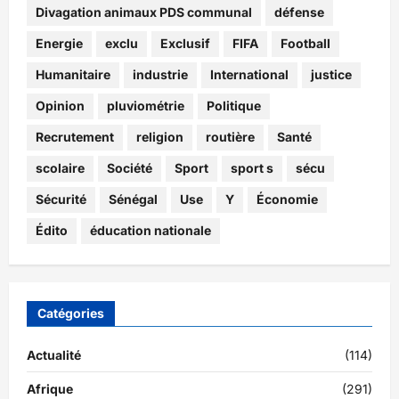
Divagation animaux PDS communal
défense
Energie
exclu
Exclusif
FIFA
Football
Humanitaire
industrie
International
justice
Opinion
pluviométrie
Politique
Recrutement
religion
routière
Santé
scolaire
Société
Sport
sport s
sécu
Sécurité
Sénégal
Use
Y
Économie
Édito
éducation nationale
Catégories
Actualité
(114)
Afrique
(291)