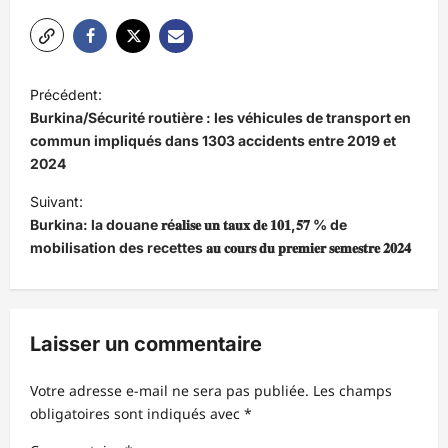
N
Précédent:
a
Burkina/Sécurité routière : les véhicules de transport en
v
commun impliqués dans 1303 accidents entre 2019 et
2024
i
Suivant:
g
Burkina: la douane 𝐫é𝐚𝐥𝐢𝐬𝐞 𝐮𝐧 𝐭𝐚𝐮𝐱 𝐝𝐞 𝟏𝟎𝟏,𝟓𝟕 % de
a
mobilisation des recettes 𝐚𝐮 𝐜𝐨𝐮𝐫𝐬 𝐝𝐮 𝐩𝐫𝐞𝐦𝐢𝐞𝐫 𝐬𝐞𝐦𝐞𝐬𝐭𝐫𝐞 𝟐𝟎𝟐𝟒
t
i
o
Laisser un commentaire
n
d
Votre adresse e-mail ne sera pas publiée.
Les champs
obligatoires sont indiqués avec
*
’