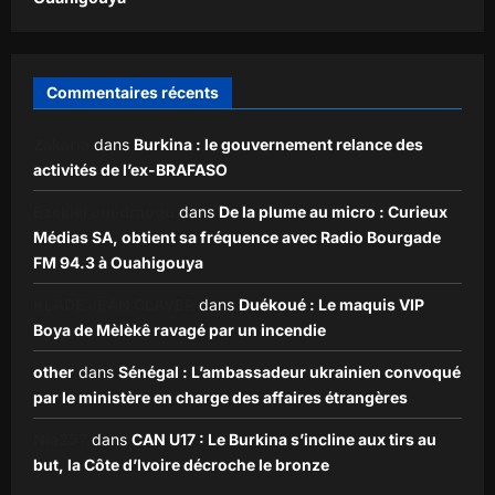
Commentaires récents
Zakaria
dans
Burkina : le gouvernement relance des
activités de l’ex-BRAFASO
Ezekiel ouédraogo
dans
De la plume au micro : Curieux
Médias SA, obtient sa fréquence avec Radio Bourgade
FM 94.3 à Ouahigouya
KLADE JEAN CLAVER
dans
Duékoué : Le maquis VIP
Boya de Mèlèkê ravagé par un incendie
other
dans
Sénégal : L’ambassadeur ukrainien convoqué
par le ministère en charge des affaires étrangères
Nia257
dans
CAN U17 : Le Burkina s’incline aux tirs au
but, la Côte d’Ivoire décroche le bronze